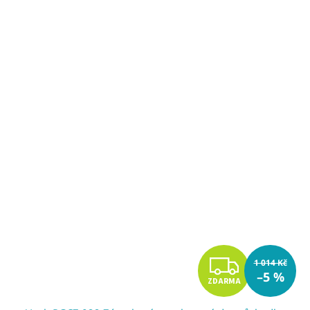
Z
1 014 Kč
–5 %
ZDARMA
D