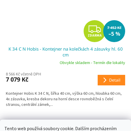
Z
7 452 Kč
–5 %
ZDARMA
D
K 34 C N Hobis - Kontejner na kolečkách 4 zásuvky hl. 60
A
cm
R
Obvykle skladem - Termín dle lokality
8 566 Kč včetně DPH
M
7 079 Kč
Detail
A
Kontejner Hobis K 34 C N, šířka 40 cm, výška 60 cm, hloubka 60 cm,
4x zásuvka, kresba dekoru na horní desce rovnoběžná s čelní
stranou, centrální zámek,...
Tento web používá soubory cookie. Dalším procházením