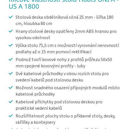
US A 1800
Stolová deska obdélníková silná 25 mm - šířka 180
cm, hloubka 80 cm
Hrany stolové desky opatřeny 2mm ABS hranou pro
vysokou odolnost
Výška stolu 75,5 cm s možností vyrovnání nerovností
podlahy až o 15 mm pomocí rektifikací
Podnož tvoří kovové nohy z profilů průřezu 50x50
mm spojené kovovými profily - luby
Dvě kabelové průchodky v obou rozích stolu pro
svedení kabelů pod stolovou desku
Možnost snadného osazení přípojných modulů místo
kabelové průchodky
Kabelové příchytky pod stolovou deskou pro
praktické vedení kabelů
Rozšiřitelnost plochy stolu o přídavné stoly, desky,
skříňky a kontejnery