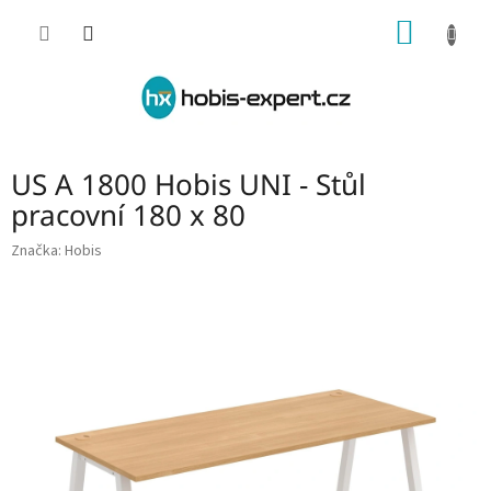
Přejít
NÁKUP
na
obsah
KOŠÍK
US A 1800 Hobis UNI - Stůl
pracovní 180 x 80
Značka:
Hobis