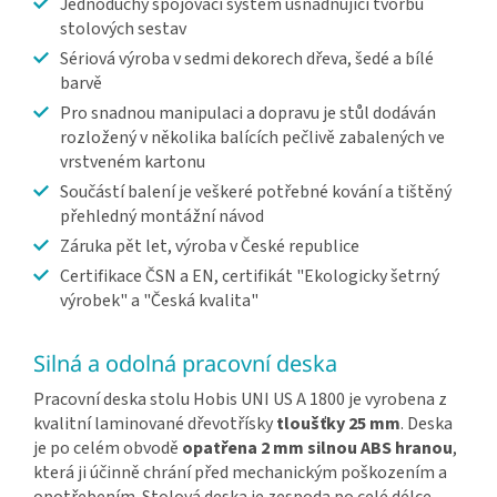
Jednoduchý spojovací systém usnadňující tvorbu
stolových sestav
Sériová výroba v sedmi dekorech dřeva, šedé a bílé
barvě
Pro snadnou manipulaci a dopravu je stůl dodáván
rozložený v několika balících pečlivě zabalených ve
vrstveném kartonu
Součástí balení je veškeré potřebné kování a tištěný
přehledný montážní návod
Záruka pět let, výroba v České republice
Certifikace ČSN a EN, certifikát "Ekologicky šetrný
výrobek" a "Česká kvalita"
Silná a odolná pracovní deska
Pracovní deska stolu Hobis UNI US A 1800 je vyrobena z
kvalitní laminované dřevotřísky
tloušťky 25 mm
. Deska
je po celém obvodě
opatřena 2 mm silnou ABS hranou
,
která ji účinně chrání před mechanickým poškozením a