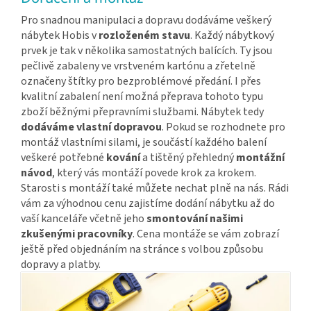
Pro snadnou manipulaci a dopravu dodáváme veškerý
nábytek Hobis v
rozloženém stavu
. Každý nábytkový
prvek je tak v několika samostatných balících. Ty jsou
pečlivě zabaleny ve vrstveném kartónu a zřetelně
označeny štítky pro bezproblémové předání. I přes
kvalitní zabalení není možná přeprava tohoto typu
zboží běžnými přepravními službami. Nábytek tedy
dodáváme vlastní dopravou
. Pokud se rozhodnete pro
montáž vlastními silami, je součástí každého balení
veškeré potřebné
kování
a tištěný přehledný
montážní
návod
, který vás montáží povede krok za krokem.
Starosti s montáží také můžete nechat plně na nás. Rádi
vám za výhodnou cenu zajistíme dodání nábytku až do
vaší kanceláře včetně jeho
smontování našimi
zkušenými pracovníky
. Cena montáže se vám zobrazí
ještě před objednáním na stránce s volbou způsobu
dopravy a platby.