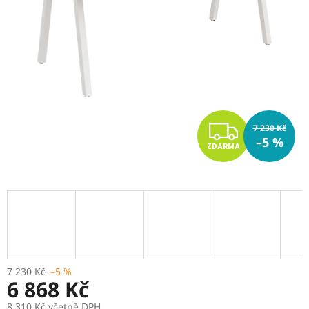
Z
7 230 Kč
–5 %
ZDARMA
D
A
R
M
A
7 230 Kč
–5 %
6 868 Kč
8 310 Kč včetně DPH