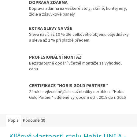
DOPRAVA ZDARMA
Doprava zdarma na veškeré stoly, skříně, kontejnery,
židle a zásuvkové panely
EXTRA SLEVY NA VŠE
Sleva navíc až 10 % dle celkového objemu objednávky
a sleva až 2 % při platbě předem.
PROFESIONÁLNÍ MONTÁŽ
Bezstarostné dodání včetně montáže za výhodnou
cenu
CERTIFIKACE "HOBIS GOLD PARTNER"
Záruka nejkvalitnějších služeb díky certifikaci "Hobis
Gold Partner" udělené výrobcem od r. 2019 do r. 2026
Popis
Podobné (8)
Klíčové vlastnosti stolu Hobis UNI A -