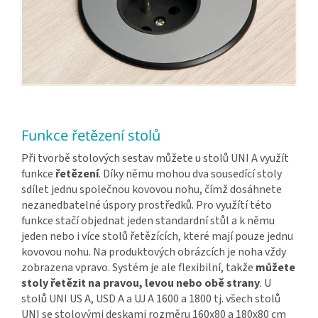
Funkce řetězení stolů
Při tvorbě stolových sestav můžete u stolů UNI A využít
funkce
řetězení
. Díky němu mohou dva sousedící stoly
sdílet jednu společnou kovovou nohu, čímž dosáhnete
nezanedbatelné úspory prostředků. Pro využítí této
funkce stačí objednat jeden standardní stůl a k němu
jeden nebo i více stolů řetězících, které mají pouze jednu
kovovou nohu. Na produktových obrázcích je noha vždy
zobrazena vpravo. Systém je ale flexibilní, takže
můžete
stoly řetězit na pravou, levou nebo obě strany
. U
stolů UNI US A, USD A a UJ A 1600 a 1800 tj. všech stolů
UNI se stolovými deskami rozměru 160x80 a 180x80 cm