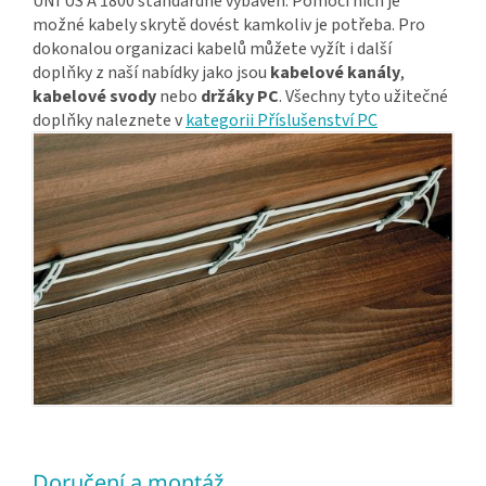
UNI US A 1800 standardně vybaven. Pomocí nich je
možné kabely skrytě dovést kamkoliv je potřeba. Pro
dokonalou organizaci kabelů můžete vyžít i další
doplňky z naší nabídky jako jsou
kabelové kanály
,
kabelové svody
nebo
držáky PC
. Všechny tyto užitečné
doplňky naleznete v
kategorii Příslušenství PC
Doručení a montáž