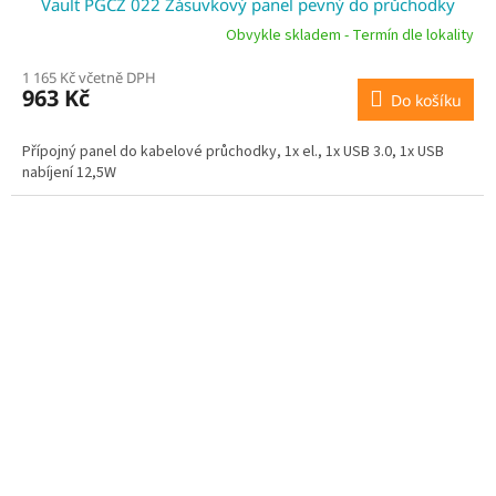
Vault PGCZ 022 Zásuvkový panel pevný do průchodky
A
Obvykle skladem - Termín dle lokality
R
1 165 Kč včetně DPH
963 Kč
Do košíku
M
A
Přípojný panel do kabelové průchodky, 1x el., 1x USB 3.0, 1x USB
nabíjení 12,5W