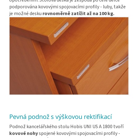
opotřebením. Stolová deska je zespoda po celé délce
podporována kovovými spojovacími profily - luby, takže
je možné desku
rovnoměrně zatížit až na 100 kg.
Pevná podnož s výškovou rektifikací
Podnož kancelářského stolu Hobis UNI US A 1800 tvoří
kovové nohy
spojené kovovými spojovacími profily -