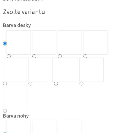
Měrná
Zvolte variantu
cena:
Barva desky
Barva nohy