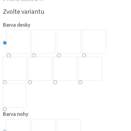
Měrná
Zvolte variantu
cena:
Barva desky
Barva nohy