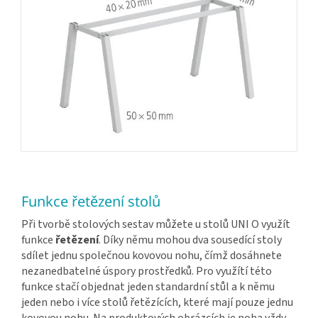
Funkce řetězení stolů
Při tvorbě stolových sestav můžete u stolů UNI O využít
funkce
řetězení
. Díky němu mohou dva sousedící stoly
sdílet jednu společnou kovovou nohu, čímž dosáhnete
nezanedbatelné úspory prostředků. Pro využítí této
funkce stačí objednat jeden standardní stůl a k němu
jeden nebo i více stolů řetězících, které mají pouze jednu
kovovou nohu. Na produktových obrázcích je noha vždy