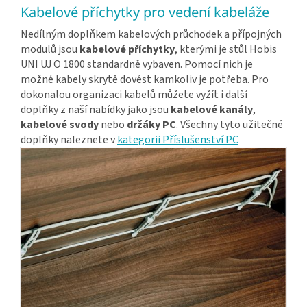
Kabelové příchytky pro vedení kabeláže
Nedílným doplňkem kabelových průchodek a přípojných
modulů jsou
kabelové příchytky
, kterými je stůl Hobis
UNI UJ O 1800 standardně vybaven. Pomocí nich je
možné kabely skrytě dovést kamkoliv je potřeba. Pro
dokonalou organizaci kabelů můžete vyžít i další
doplňky z naší nabídky jako jsou
kabelové kanály
,
kabelové svody
nebo
držáky PC
. Všechny tyto užitečné
doplňky naleznete v
kategorii Příslušenství PC