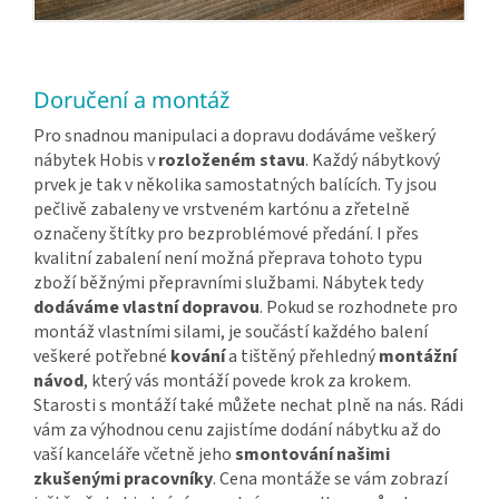
Doručení a montáž
Pro snadnou manipulaci a dopravu dodáváme veškerý
nábytek Hobis v
rozloženém stavu
. Každý nábytkový
prvek je tak v několika samostatných balících. Ty jsou
pečlivě zabaleny ve vrstveném kartónu a zřetelně
označeny štítky pro bezproblémové předání. I přes
kvalitní zabalení není možná přeprava tohoto typu
zboží běžnými přepravními službami. Nábytek tedy
dodáváme vlastní dopravou
. Pokud se rozhodnete pro
montáž vlastními silami, je součástí každého balení
veškeré potřebné
kování
a tištěný přehledný
montážní
návod
, který vás montáží povede krok za krokem.
Starosti s montáží také můžete nechat plně na nás. Rádi
vám za výhodnou cenu zajistíme dodání nábytku až do
vaší kanceláře včetně jeho
smontování našimi
zkušenými pracovníky
. Cena montáže se vám zobrazí