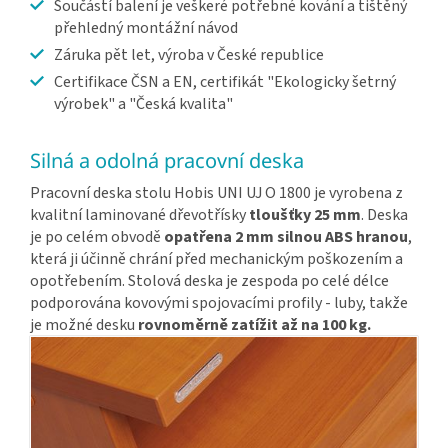
Součástí balení je veškeré potřebné kování a tištěný
přehledný montážní návod
Záruka pět let, výroba v České republice
Certifikace ČSN a EN, certifikát "Ekologicky šetrný
výrobek" a "Česká kvalita"
Silná a odolná pracovní deska
Pracovní deska stolu Hobis UNI UJ O 1800 je vyrobena z
kvalitní laminované dřevotřísky
tloušťky 25 mm
. Deska
je po celém obvodě
opatřena 2 mm silnou ABS hranou
,
která ji účinně chrání před mechanickým poškozením a
opotřebením. Stolová deska je zespoda po celé délce
podporována kovovými spojovacími profily - luby, takže
je možné desku
rovnoměrně zatížit až na 100 kg.