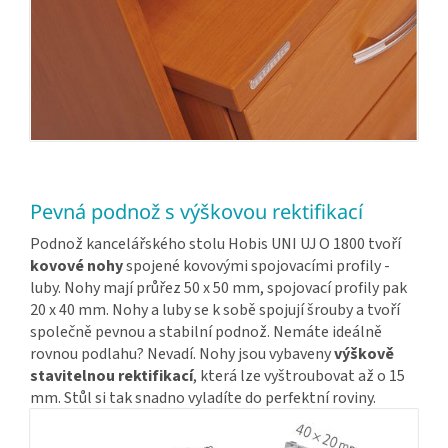
Pevná podnož s výškovou rektifikací
Podnož kancelářského stolu Hobis UNI UJ O 1800 tvoří
kovové nohy
spojené kovovými spojovacími profily -
luby. Nohy mají průřez 50 x 50 mm, spojovací profily pak
20 x 40 mm. Nohy a luby se k sobě spojují šrouby a tvoří
společně pevnou a stabilní podnož. Nemáte ideálně
rovnou podlahu? Nevadí. Nohy jsou vybaveny
výškově
stavitelnou rektifikací
, která lze vyštroubovat až o 15
mm. Stůl si tak snadno vyladíte do perfektní roviny.