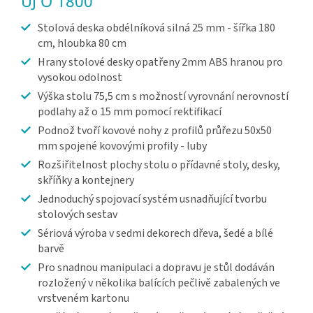
UJ O 1800
Stolová deska obdélníková silná 25 mm - šířka 180
cm, hloubka 80 cm
Hrany stolové desky opatřeny 2mm ABS hranou pro
vysokou odolnost
Výška stolu 75,5 cm s možností vyrovnání nerovností
podlahy až o 15 mm pomocí rektifikací
Podnož tvoří kovové nohy z profilů průřezu 50x50
mm spojené kovovými profily - luby
Rozšiřitelnost plochy stolu o přídavné stoly, desky,
skříňky a kontejnery
Jednoduchý spojovací systém usnadňující tvorbu
stolových sestav
Sériová výroba v sedmi dekorech dřeva, šedé a bílé
barvě
Pro snadnou manipulaci a dopravu je stůl dodáván
rozložený v několika balících pečlivě zabalených ve
vrstveném kartonu