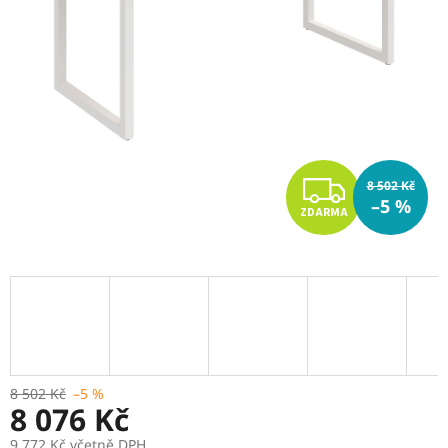
Z
8 502 Kč
–5 %
ZDARMA
D
A
R
M
A
8 502 Kč
–5 %
8 076 Kč
9 772 Kč včetně DPH