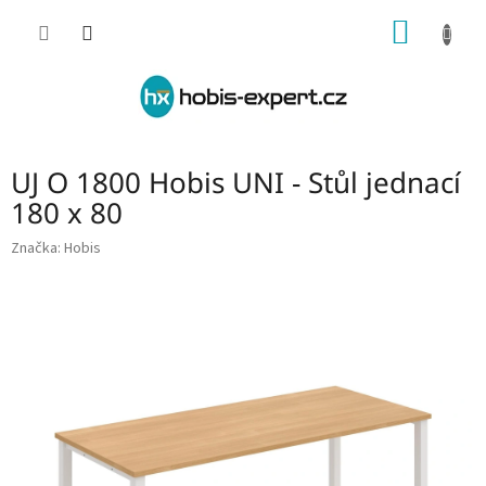
Přejít
NÁKUP
na
obsah
KOŠÍK
UJ O 1800 Hobis UNI - Stůl jednací
180 x 80
Značka:
Hobis