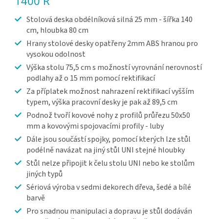
1400 R
Stolová deska obdélníková silná 25 mm - šířka 140
cm, hloubka 80 cm
Hrany stolové desky opatřeny 2mm ABS hranou pro
vysokou odolnost
Výška stolu 75,5 cm s možností vyrovnání nerovností
podlahy až o 15 mm pomocí rektifikací
Za příplatek možnost nahrazení rektifikací vyšším
typem, výška pracovní desky je pak až 89,5 cm
Podnož tvoří kovové nohy z profilů průřezu 50x50
mm a kovovými spojovacími profily - luby
Dále jsou součástí spojky, pomocí kterých lze stůl
podélně navázat na jiný stůl UNI stejné hloubky
Stůl nelze připojit k čelu stolu UNI nebo ke stolům
jiných typů
Sériová výroba v sedmi dekorech dřeva, šedé a bílé
barvě
Pro snadnou manipulaci a dopravu je stůl dodáván