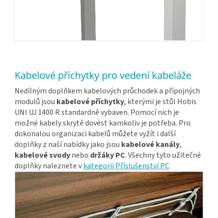
Kabelové příchytky pro vedení kabeláže
Nedílným doplňkem kabelových průchodek a přípojných
modulů jsou
kabelové příchytky
, kterými je stůl Hobis
UNI UJ 1400 R standardně vybaven. Pomocí nich je
možné kabely skrytě dovést kamkoliv je potřeba. Pro
dokonalou organizaci kabelů můžete vyžít i další
doplňky z naší nabídky jako jsou
kabelové kanály
,
kabelové svody
nebo
držáky PC
. Všechny tyto užitečné
doplňky naleznete v
kategorii Příslušenství PC