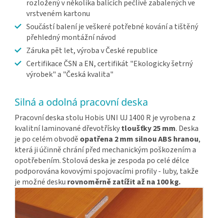
rozložený v několika balících pečlivě zabalených ve
vrstveném kartonu
Součástí balení je veškeré potřebné kování a tištěný
přehledný montážní návod
Záruka pět let, výroba v České republice
Certifikace ČSN a EN, certifikát "Ekologicky šetrný
výrobek" a "Česká kvalita"
Silná a odolná pracovní deska
Pracovní deska stolu Hobis UNI UJ 1400 R je vyrobena z
kvalitní laminované dřevotřísky
tloušťky 25 mm
. Deska
je po celém obvodě
opatřena 2 mm silnou ABS hranou
,
která ji účinně chrání před mechanickým poškozením a
opotřebením. Stolová deska je zespoda po celé délce
podporována kovovými spojovacími profily - luby, takže
je možné desku
rovnoměrně zatížit až na 100 kg.