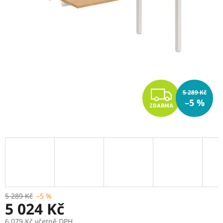
Z
5 289 Kč
–5 %
ZDARMA
D
A
R
M
A
5 289 Kč
–5 %
5 024 Kč
6 079 Kč včetně DPH