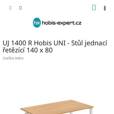
Přejít
NÁKUP
na
obsah
KOŠÍK
UJ 1400 R Hobis UNI - Stůl jednací
řetězící 140 x 80
Značka:
Hobis