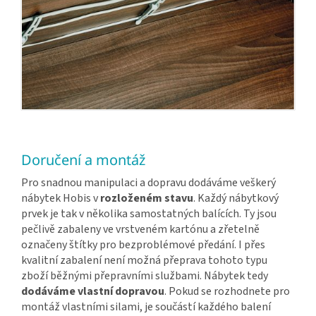
Doručení a montáž
Pro snadnou manipulaci a dopravu dodáváme veškerý
nábytek Hobis v
rozloženém stavu
. Každý nábytkový
prvek je tak v několika samostatných balících. Ty jsou
pečlivě zabaleny ve vrstveném kartónu a zřetelně
označeny štítky pro bezproblémové předání. I přes
kvalitní zabalení není možná přeprava tohoto typu
zboží běžnými přepravními službami. Nábytek tedy
dodáváme vlastní dopravou
. Pokud se rozhodnete pro
montáž vlastními silami, je součástí každého balení