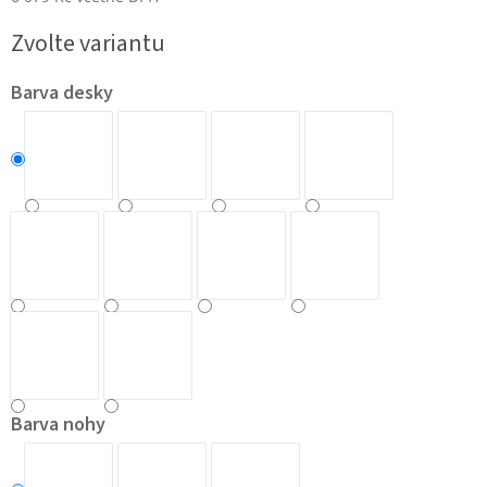
Měrná
Zvolte variantu
cena:
Barva desky
Barva nohy