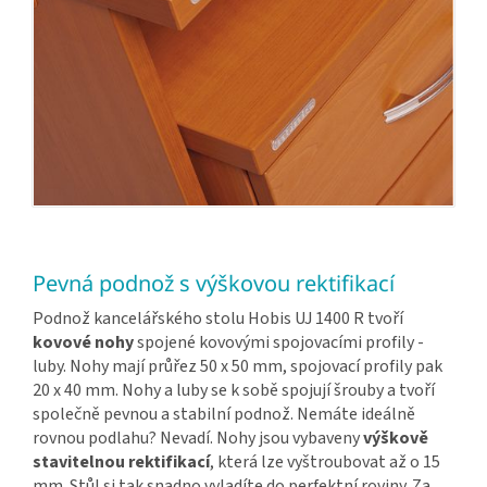
Pevná podnož s výškovou rektifikací
Podnož kancelářského stolu Hobis UJ 1400 R tvoří
kovové nohy
spojené kovovými spojovacími profily -
luby. Nohy mají průřez 50 x 50 mm, spojovací profily pak
20 x 40 mm. Nohy a luby se k sobě spojují šrouby a tvoří
společně pevnou a stabilní podnož. Nemáte ideálně
rovnou podlahu? Nevadí. Nohy jsou vybaveny
výškově
stavitelnou rektifikací
, která lze vyštroubovat až o 15
mm. Stůl si tak snadno vyladíte do perfektní roviny. Za