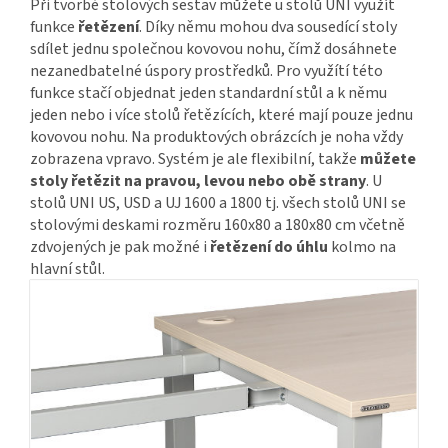
Při tvorbě stolových sestav můžete u stolů UNI využít
funkce
řetězení
. Díky němu mohou dva sousedící stoly
sdílet jednu společnou kovovou nohu, čímž dosáhnete
nezanedbatelné úspory prostředků. Pro využítí této
funkce stačí objednat jeden standardní stůl a k němu
jeden nebo i více stolů řetězících, které mají pouze jednu
kovovou nohu. Na produktových obrázcích je noha vždy
zobrazena vpravo. Systém je ale flexibilní, takže
můžete
stoly řetězit na pravou, levou nebo obě strany
. U
stolů UNI US, USD a UJ 1600 a 1800 tj. všech stolů UNI se
stolovými deskami rozměru 160x80 a 180x80 cm včetně
zdvojených je pak možné i
řetězení do úhlu
kolmo na
hlavní stůl.