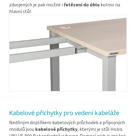
zdvojených je pak možné i
řetězení do úhlu
kolmo na
hlavní stůl.
Kabelové příchytky pro vedení kabeláže
Nedílným doplňkem kabelových průchodek a přípojných
modulů jsou
kabelové příchytky
, kterými je stůl Hobis
UNI UE 800 R standardně vybaven. Pomocí nich je možné