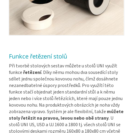
Funkce řetězení stolů
Při tvorbě stolových sestav můžete u stolů UNI využít
funkce
řetězení
. Díky němu mohou dva sousedící stoly
sdílet jednu společnou kovovou nohu, čímž dosáhnete
nezanedbatelné úspory prostředků. Pro využítí této
funkce stačí objednat jeden standardní stůl a k němu
jeden nebo i více stolů řetězících, které mají pouze jednu
kovovou nohu. Na produktových obrázcích je noha vždy
zobrazena vpravo. Systém je ale flexibilní, takže
můžete
stoly řetězit na pravou, levou nebo obě strany
. U
stolů UNI US, USD a UJ 1600 a 1800 tj. všech stolů UNI se
stolovými deskami rozměru 160x80 a 180x80 cm včetně