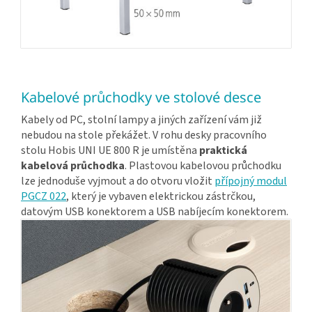
Kabelové průchodky ve stolové desce
Kabely od PC, stolní lampy a jiných zařízení vám již
nebudou na stole překážet. V rohu desky pracovního
stolu Hobis UNI UE 800 R je umístěna
praktická
kabelová průchodka
. Plastovou kabelovou průchodku
lze jednoduše vyjmout a do otvoru vložit
přípojný modul
PGCZ 022
, který je vybaven elektrickou zástrčkou,
datovým USB konektorem a USB nabíjecím konektorem.