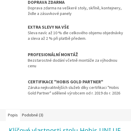
DOPRAVA ZDARMA
Doprava zdarma na veškeré stoly, skříně, kontejnery,
židle a zásuvkové panely
EXTRA SLEVY NA VŠE
Sleva navíc až 10 % dle celkového objemu objednávky
a sleva až 2 % při platbě předem.
PROFESIONÁLNÍ MONTÁŽ
Bezstarostné dodání včetně montáže za výhodnou
cenu
CERTIFIKACE "HOBIS GOLD PARTNER"
Záruka nejkvalitnějších služeb díky certifikaci "Hobis
Gold Partner" udělené výrobcem od r. 2019 do r. 2026
Popis
Podobné (3)
Klíčové vlastnosti stolu Hobis UNI UE