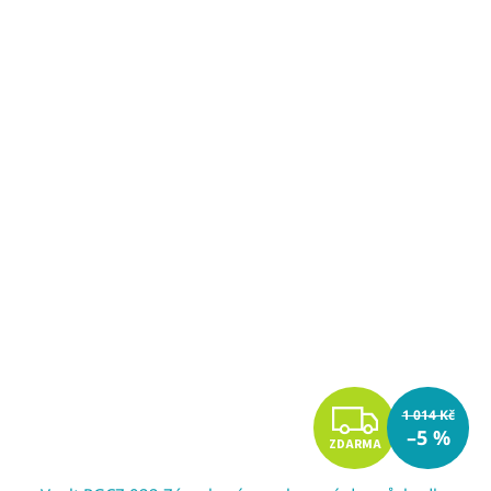
Z
1 014 Kč
–5 %
ZDARMA
D