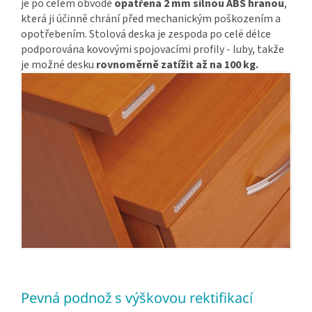
je po celém obvodě
opatřena 2 mm silnou ABS hranou
,
která ji účinně chrání před mechanickým poškozením a
opotřebením. Stolová deska je zespoda po celé délce
podporována kovovými spojovacími profily - luby, takže
je možné desku
rovnoměrně zatížit až na 100 kg.
Pevná podnož s výškovou rektifikací