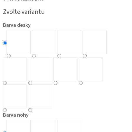
Měrná
Zvolte variantu
cena:
Barva desky
Barva nohy