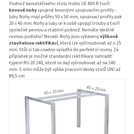
Podnož kancelářského stolu Hobis UE 800 R tvoří
kovové nohy
spojené kovovými spojovacími profily -
luby. Nohy mají průřez 50 x 50 mm, spojovací profily pak
20 x 40 mm. Nohy a luby se k sobě spojují šrouby a tvoří
společně pevnou a stabilní podnož. Nemáte ideálně
rovnou podlahu? Nevadí. Nohy jsou vybaveny
výškově
stavitelnou rektifikací
, která lze vyštroubovat až o 15
mm. Stůl si tak snadno vyladíte do perfektní roviny. Za
příplatek je možné standardní rektifikace nahradit
typem RU 20 140, které se dají vyšroubovat až na 140
mm. S nimi může být výška pracovní desky stolů UNI až
89,5 cm