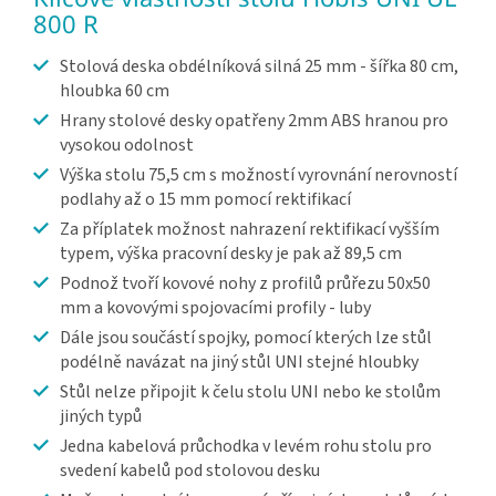
800 R
Stolová deska obdélníková silná 25 mm - šířka 80 cm,
hloubka 60 cm
Hrany stolové desky opatřeny 2mm ABS hranou pro
vysokou odolnost
Výška stolu 75,5 cm s možností vyrovnání nerovností
podlahy až o 15 mm pomocí rektifikací
Za příplatek možnost nahrazení rektifikací vyšším
typem, výška pracovní desky je pak až 89,5 cm
Podnož tvoří kovové nohy z profilů průřezu 50x50
mm a kovovými spojovacími profily - luby
Dále jsou součástí spojky, pomocí kterých lze stůl
podélně navázat na jiný stůl UNI stejné hloubky
Stůl nelze připojit k čelu stolu UNI nebo ke stolům
jiných typů
Jedna kabelová průchodka v levém rohu stolu pro
svedení kabelů pod stolovou desku