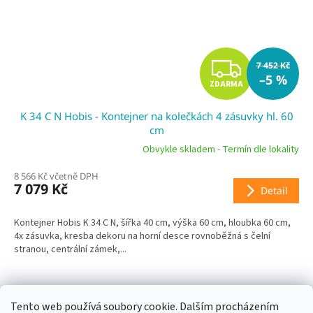
Z
7 452 Kč
–5 %
ZDARMA
D
K 34 C N Hobis - Kontejner na kolečkách 4 zásuvky hl. 60
A
cm
R
Obvykle skladem - Termín dle lokality
8 566 Kč včetně DPH
M
7 079 Kč
Detail
A
Kontejner Hobis K 34 C N, šířka 40 cm, výška 60 cm, hloubka 60 cm,
4x zásuvka, kresba dekoru na horní desce rovnoběžná s čelní
stranou, centrální zámek,...
Tento web používá soubory cookie. Dalším procházením