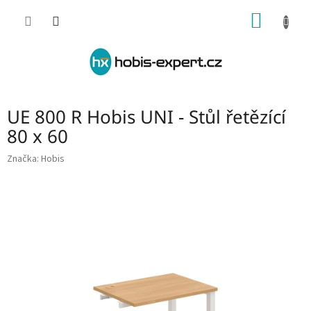
Přejít
NÁKUP
na
obsah
KOŠÍK
UE 800 R Hobis UNI - Stůl řetězící
80 x 60
Značka:
Hobis