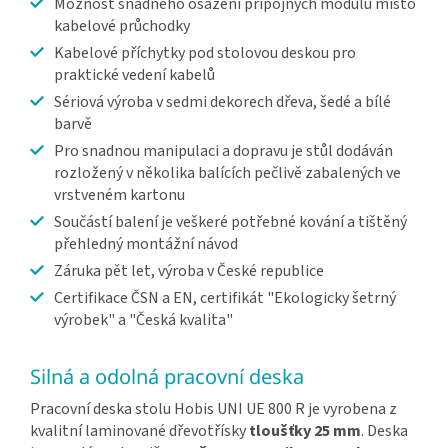
Možnost snadného osazení přípojných modulů místo
kabelové průchodky
Kabelové příchytky pod stolovou deskou pro
praktické vedení kabelů
Sériová výroba v sedmi dekorech dřeva, šedé a bílé
barvě
Pro snadnou manipulaci a dopravu je stůl dodáván
rozložený v několika balících pečlivě zabalených ve
vrstveném kartonu
Součástí balení je veškeré potřebné kování a tištěný
přehledný montážní návod
Záruka pět let, výroba v České republice
Certifikace ČSN a EN, certifikát "Ekologicky šetrný
výrobek" a "Česká kvalita"
Silná a odolná pracovní deska
Pracovní deska stolu Hobis UNI UE 800 R je vyrobena z
kvalitní laminované dřevotřísky
tloušťky 25 mm
. Deska