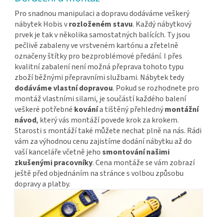
Pro snadnou manipulaci a dopravu dodáváme veškerý
nábytek Hobis v
rozloženém stavu
. Každý nábytkový
prvek je tak v několika samostatných balících. Ty jsou
pečlivě zabaleny ve vrstveném kartónu a zřetelně
označeny štítky pro bezproblémové předání. I přes
kvalitní zabalení není možná přeprava tohoto typu
zboží běžnými přepravními službami. Nábytek tedy
dodáváme vlastní dopravou
. Pokud se rozhodnete pro
montáž vlastními silami, je součástí každého balení
veškeré potřebné
kování
a tištěný přehledný
montážní
návod
, který vás montáží povede krok za krokem.
Starosti s montáží také můžete nechat plně na nás. Rádi
vám za výhodnou cenu zajistíme dodání nábytku až do
vaší kanceláře včetně jeho
smontování našimi
zkušenými pracovníky
. Cena montáže se vám zobrazí
ještě před objednáním na stránce s volbou způsobu
dopravy a platby.