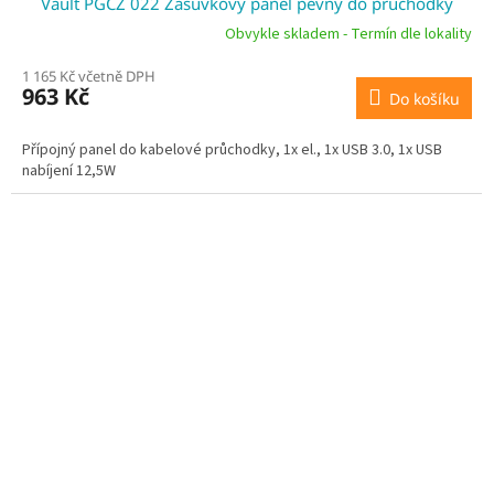
Vault PGCZ 022 Zásuvkový panel pevný do průchodky
A
Obvykle skladem - Termín dle lokality
R
1 165 Kč včetně DPH
963 Kč
Do košíku
M
A
Přípojný panel do kabelové průchodky, 1x el., 1x USB 3.0, 1x USB
nabíjení 12,5W