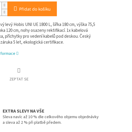
Přidat do košíku
vý levý Hobis UNI UE 1800 L, šířka 180 cm, výška 75,5
ka 120 cm, nohy osazeny rektifikací. 1x kabelová
a, příchytky pro vedení kabelů pod deskou. Český
záruka 5 let, ekologická certifikace.
informace
ZEPTAT SE
EXTRA SLEVY NA VŠE
Sleva navíc až 10 % dle celkového objemu objednávky
a sleva až 2 % při platbě předem.