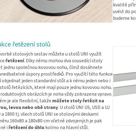
kvalitě př
uvést do po
budeme kon
kce řetězení stolů
tvorbě stolových sestav můžete u stolů UNI využít
kce
řetězení
. Díky němu mohou dva sousedící stoly
et jednu společnou kovovou nohu, čímž dosáhnete
nedbatelné úspory prostředků. Pro využítí této funkce
í objednat jeden standardní stůl a k němu jeden nebo i
 stolů řetězících, které mají pouze jednu kovovou nohu.
roduktových obrázcích je noha vždy zobrazena vpravo.
ém je ale flexibilní, takže
můžete stoly řetězit na
vou, levou nebo obě strany
. U stolů UNI US, USD a UJ
 a 1800 tj. všech stolů UNI se stolovými deskami
ěru 160x80 a 180x80 cm včetně zdvojených je pak
né i
řetězení do úhlu
kolmo na hlavní stůl.