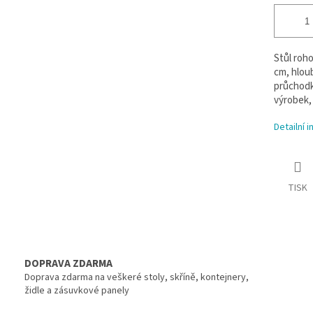
Stůl roho
cm, hloub
průchodk
výrobek, 
Detailní 
TISK
DOPRAVA ZDARMA
Doprava zdarma na veškeré stoly, skříně, kontejnery,
židle a zásuvkové panely