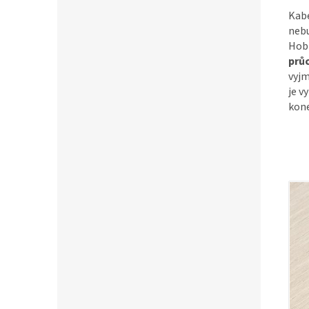
Kabe
nebu
Hobi
prů
vyjm
je v
kon