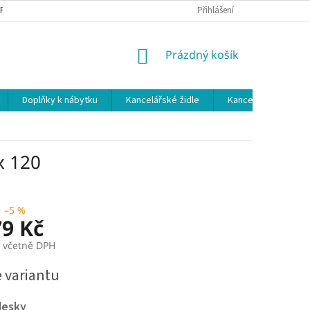
 PODMÍNKY
OCHRANA OSOBNÍCH ÚDAJŮ
Přihlášení
NÁKUPNÍ
Prázdný košík
KOŠÍK
Doplňky k nábytku
Kancelářské židle
Kancelářské kuchy
x 120
–5 %
79 Kč
č včetně DPH
e variantu
desky