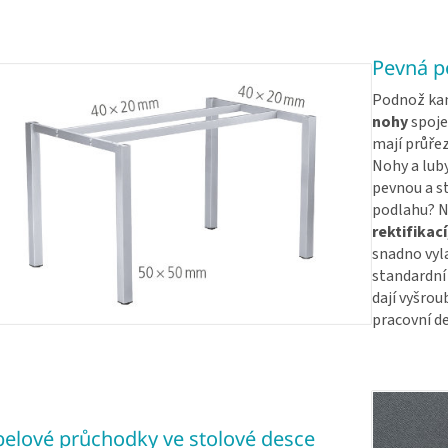
Pevná po
Podnož kan
nohy
spoje
mají průřez
Nohy a luby
pevnou a s
podlahu? N
rektifikací
snadno vyla
standardní 
dají vyšro
pracovní de
elové průchodky ve stolové desce