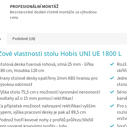
PROFESIONÁLNÍ MONTÁŽ
Bezstarostné dodání včetně montáže za výhodnou
cenu
s
Podobné (16)
íčové vlastnosti stolu Hobis UNI UE 1800 L
Stolová deska tvarová rohová, silná 25 mm - šířka
Rozši
180 cm, hloubka 120 cm
skříň
Hrany stolové desky opatřeny 2mm ABS hranou pro
Jedno
vysokou odolnost
stolo
Výška stolu 75,5 cm s možností vyrovnání nerovností
Sério
podlahy až o 15 mm pomocí rektifikací
barv
Za příplatek možnost nahrazení rektifikací vyšším
Pro s
typem, výška pracovní desky je pak až 89,5 cm
rozlo
vrst
Podnož tvoří kovové nohy z profilů průřezu 50x50
mm spojené kovovými profily - luby
Součá