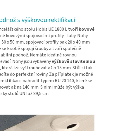
dnož s výškovou rektifikací
celářského stolu Hobis UE 1800 L tvoří
kovové
né kovovými spojovacími profily - luby. Nohy
 50 x 50 mm, spojovací profily pak 20 x 40 mm.
 se k sobě spojují šrouby a tvoří společně
tabilní podnož. Nemáte ideálně rovnou
evadí. Nohy jsou vybaveny
výškově stavitelnou
, která lze vyštroubovat až o 15 mm. Stůl si tak
díte do perfektní roviny. Za příplatek je možné
rektifikace nahradit typem RU 20 140, které se
ubovat až na 140 mm. S nimi může být výška
sky stolů UNI až 89,5 cm