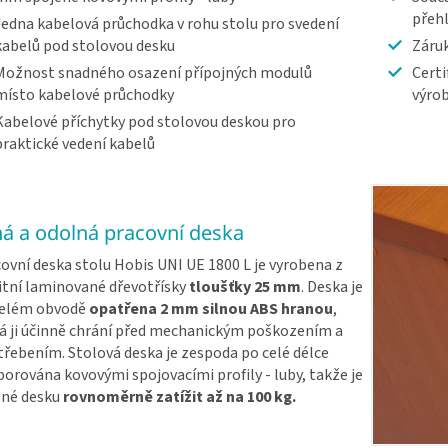
přeh
Jedna kabelová průchodka v rohu stolu pro svedení
kabelů pod stolovou desku
Záruk
Možnost snadného osazení přípojných modulů
Certi
místo kabelové průchodky
výrob
Kabelové příchytky pod stolovou deskou pro
praktické vedení kabelů
ná a odolná pracovní deska
ovní deska stolu Hobis UNI UE 1800 L je vyrobena z
itní laminované dřevotřísky
tloušťky 25 mm
. Deska je
celém obvodě
opatřena 2 mm silnou ABS hranou
,
á ji účinně chrání před mechanickým poškozením a
řebením. Stolová deska je zespoda po celé délce
orována kovovými spojovacími profily - luby, takže je
né desku
rovnoměrně zatížit až na 100 kg.