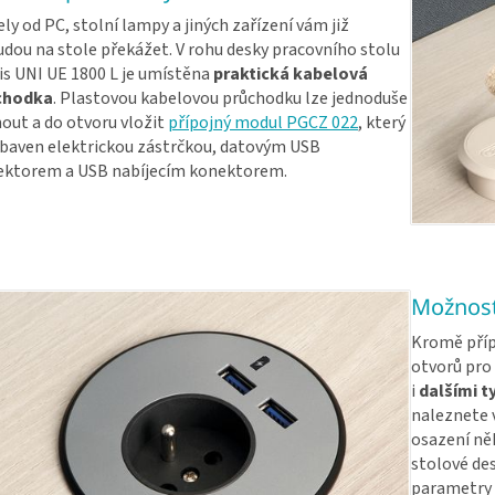
ly od PC, stolní lampy a jiných zařízení vám již
dou na stole překážet. V rohu desky pracovního stolu
s UNI UE 1800 L je umístěna
praktická kabelová
chodka
. Plastovou kabelovou průchodku lze jednoduše
out a do otvoru vložit
přípojný modul PGCZ 022
, který
ybaven elektrickou zástrčkou, datovým USB
ektorem a USB nabíjecím konektorem.
Možnost
Kromě příp
otvorů pro 
i
dalšími t
naleznete 
osazení ně
stolové des
parametry 