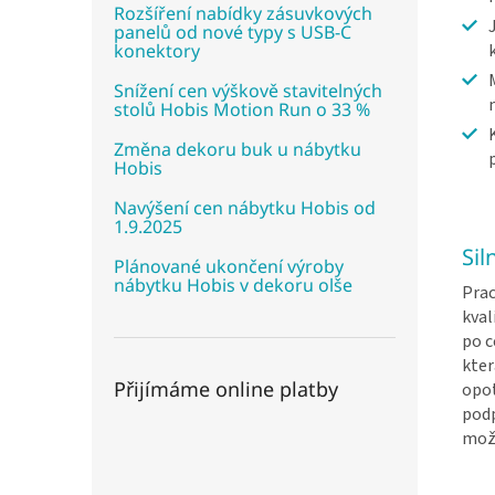
Rozšíření nabídky zásuvkových
panelů od nové typy s USB-C
konektory
Snížení cen výškově stavitelných
stolů Hobis Motion Run o 33 %
Změna dekoru buk u nábytku
Hobis
Navýšení cen nábytku Hobis od
1.9.2025
Sil
Plánované ukončení výroby
nábytku Hobis v dekoru olše
Prac
kval
po 
kter
Přijímáme online platby
opot
podp
mož