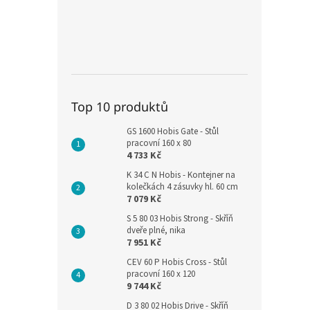
Top 10 produktů
GS 1600 Hobis Gate - Stůl
pracovní 160 x 80
4 733 Kč
K 34 C N Hobis - Kontejner na
kolečkách 4 zásuvky hl. 60 cm
7 079 Kč
S 5 80 03 Hobis Strong - Skříň
dveře plné, nika
7 951 Kč
CEV 60 P Hobis Cross - Stůl
pracovní 160 x 120
9 744 Kč
D 3 80 02 Hobis Drive - Skříň