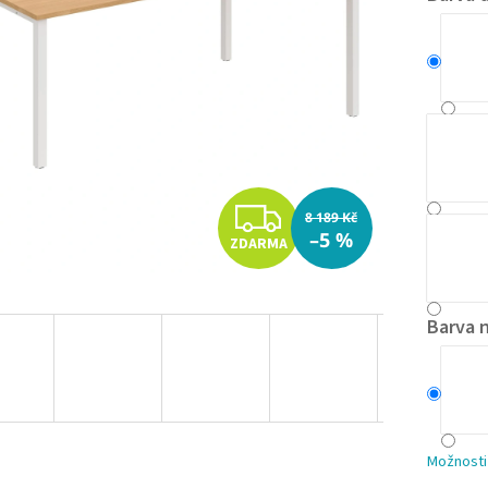
Z
8 189 Kč
–5 %
ZDARMA
D
A
Barva 
R
M
A
Možnosti