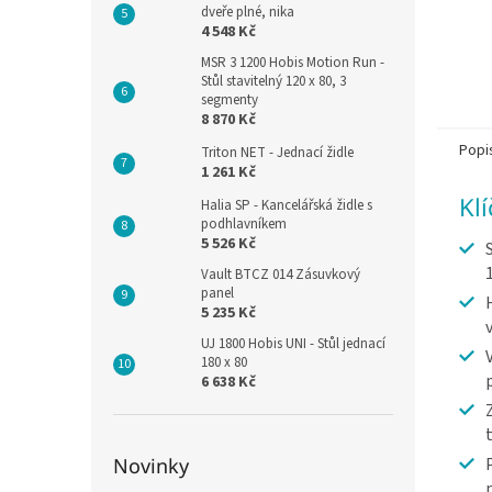
dveře plné, nika
4 548 Kč
MSR 3 1200 Hobis Motion Run -
Stůl stavitelný 120 x 80, 3
segmenty
8 870 Kč
Popi
Triton NET - Jednací židle
1 261 Kč
Kl
Halia SP - Kancelářská židle s
podhlavníkem
5 526 Kč
Vault BTCZ 014 Zásuvkový
panel
5 235 Kč
UJ 1800 Hobis UNI - Stůl jednací
180 x 80
6 638 Kč
Novinky