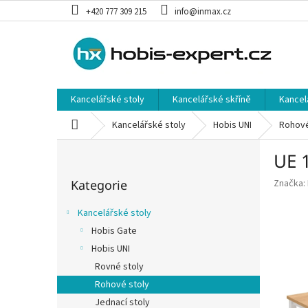
Přejít
+420 777 309 215
info@inmax.cz
na
obsah
Kancelářské stoly
Kancelářské skříně
Kancel
Domů
Kancelářské stoly
Hobis UNI
Rohové
P
UE 1
o
Přeskočit
s
Kategorie
Značka:
kategorie
t
r
Kancelářské stoly
a
Hobis Gate
n
Hobis UNI
n
í
Rovné stoly
p
Rohové stoly
a
Jednací stoly