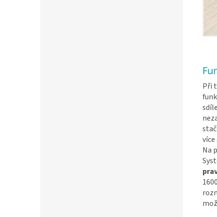
Fun
Při 
fun
sdíl
neza
stač
více
Na p
Syst
pra
1600
rozm
mož