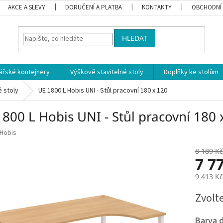
AKCE A SLEVY
DORUČENÍ A PLATBA
KONTAKTY
OBCHODNÍ
HLEDAT
ářské kontejnery
Výškově stavitelné stoly
Doplňky ke stolům
 stoly
UE 1800 L Hobis UNI - Stůl pracovní 180 x 120
800 L Hobis UNI - Stůl pracovní 180 
Hobis
8 189 Kč
7 7
9 413 K
Měrná
Zvolt
cena:
Barva 