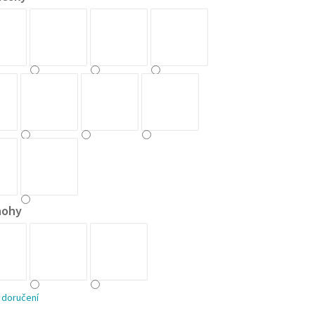
nohy
 doručení