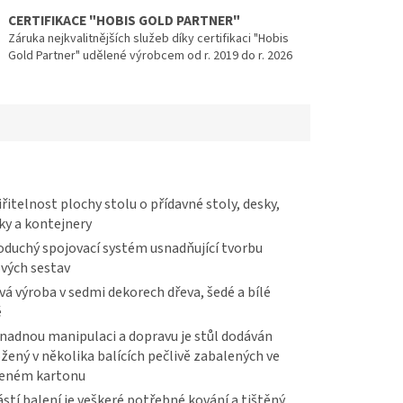
CERTIFIKACE "HOBIS GOLD PARTNER"
Záruka nejkvalitnějších služeb díky certifikaci "Hobis
Gold Partner" udělené výrobcem od r. 2019 do r. 2026
řitelnost plochy stolu o přídavné stoly, desky,
ky a kontejnery
duchý spojovací systém usnadňující tvorbu
vých sestav
vá výroba v sedmi dekorech dřeva, šedé a bílé
ě
nadnou manipulaci a dopravu je stůl dodáván
žený v několika balících pečlivě zabalených ve
veném kartonu
stí balení je veškeré potřebné kování a tištěný