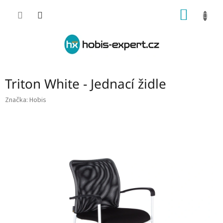
Přejít
NÁKUP
na
obsah
KOŠÍK
Triton White - Jednací židle
Značka:
Hobis