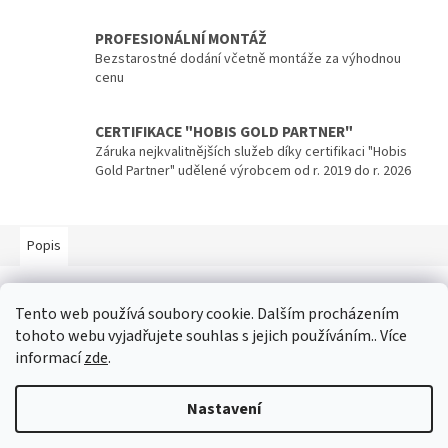
PROFESIONÁLNÍ MONTÁŽ
Bezstarostné dodání včetně montáže za výhodnou
cenu
CERTIFIKACE "HOBIS GOLD PARTNER"
Záruka nejkvalitnějších služeb díky certifikaci "Hobis
Gold Partner" udělené výrobcem od r. 2019 do r. 2026
Popis
Popis produktu není dostupný
Tento web používá soubory cookie. Dalším procházením
tohoto webu vyjadřujete souhlas s jejich používáním.. Více
informací
zde
.
Z
á
Nastavení
p
Vytvořil Shoptet
a