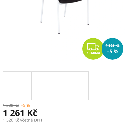
Z
1 328 Kč
–5 %
ZDARMA
D
A
R
M
A
1 328 Kč
–5 %
1 261 Kč
1 526 Kč včetně DPH
Měrná