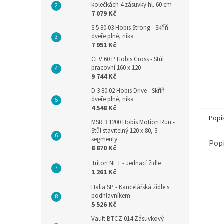
kolečkách 4 zásuvky hl. 60 cm
7 079 Kč
S 5 80 03 Hobis Strong - Skříň
dveře plné, nika
7 951 Kč
CEV 60 P Hobis Cross - Stůl
pracovní 160 x 120
9 744 Kč
D 3 80 02 Hobis Drive - Skříň
dveře plné, nika
4 548 Kč
Popi
MSR 3 1200 Hobis Motion Run -
Stůl stavitelný 120 x 80, 3
segmenty
Popi
8 870 Kč
Triton NET - Jednací židle
1 261 Kč
Halia SP - Kancelářská židle s
podhlavníkem
5 526 Kč
Vault BTCZ 014 Zásuvkový