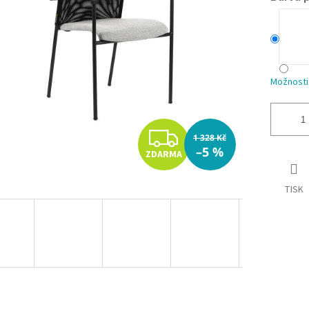
Možnosti
Z
1 328 Kč
–5 %
ZDARMA
D
A
TISK
R
M
A