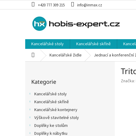
Přejít
+420 777 309 215
info@inmax.cz
na
obsah
Kancelářské stoly
Kancelářské skříně
Kancel
Domů
Kancelářské židle
Jednací a konferenční 
P
Trit
o
Přeskočit
s
Kategorie
Značka:
kategorie
t
r
Kancelářské stoly
a
Kancelářské skříně
n
Kancelářské kontejnery
n
í
Výškově stavitelné stoly
p
Doplňky ke stolům
a
Doplňky k nábytku