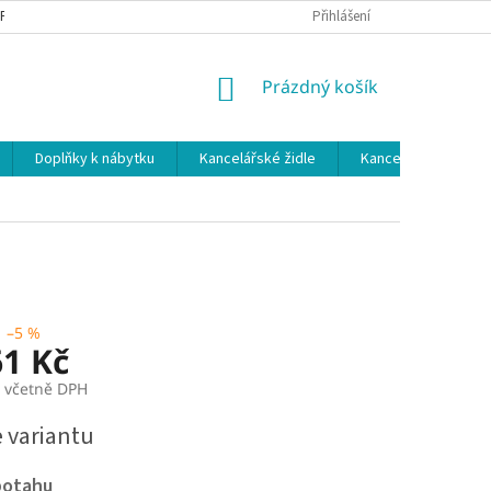
 PODMÍNKY
OCHRANA OSOBNÍCH ÚDAJŮ
Přihlášení
NÁKUPNÍ
Prázdný košík
KOŠÍK
Doplňky k nábytku
Kancelářské židle
Kancelářské kuchy
–5 %
61 Kč
č včetně DPH
e variantu
potahu