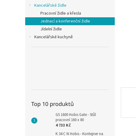
n
Kancelářské židle
e
Pracovní židle a křesla
l
Jednací a konferenční židle
Jídelní židle
Kancelářské kuchyně
Top 10 produktů
GS 1600 Hobis Gate - Stůl
pracovní 160 x 80
4 733 Kč
K 34 C N Hobis - Kontejner na