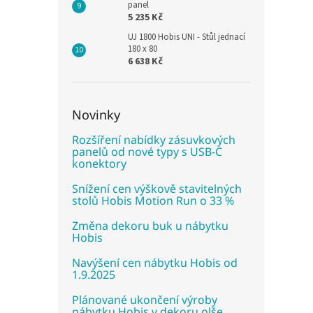
panel
5 235 Kč
UJ 1800 Hobis UNI - Stůl jednací
180 x 80
6 638 Kč
Novinky
Rozšíření nabídky zásuvkových
panelů od nové typy s USB-C
konektory
Snížení cen výškově stavitelných
stolů Hobis Motion Run o 33 %
Změna dekoru buk u nábytku
Hobis
Navýšení cen nábytku Hobis od
1.9.2025
Plánované ukončení výroby
nábytku Hobis v dekoru olše