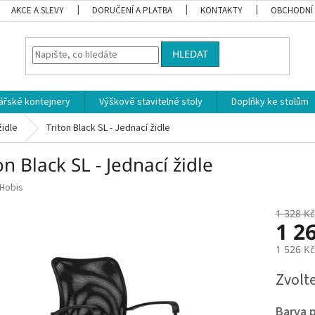
AKCE A SLEVY
DORUČENÍ A PLATBA
KONTAKTY
OBCHODNÍ
HLEDAT
ářské kontejnery
Výškově stavitelné stoly
Doplňky ke stolům
židle
Triton Black SL - Jednací židle
on Black SL - Jednací židle
Hobis
1 328 Kč
1 2
1 526 K
Měrná
Zvolt
cena:
Barva 