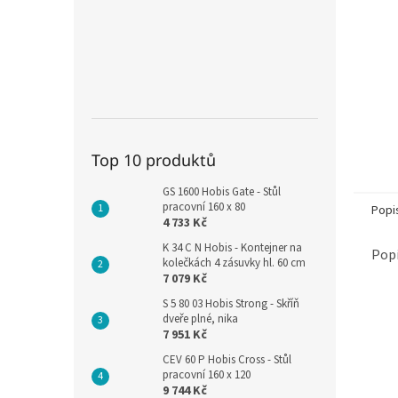
Top 10 produktů
GS 1600 Hobis Gate - Stůl
pracovní 160 x 80
Popi
4 733 Kč
K 34 C N Hobis - Kontejner na
Popi
kolečkách 4 zásuvky hl. 60 cm
7 079 Kč
S 5 80 03 Hobis Strong - Skříň
dveře plné, nika
7 951 Kč
CEV 60 P Hobis Cross - Stůl
pracovní 160 x 120
9 744 Kč