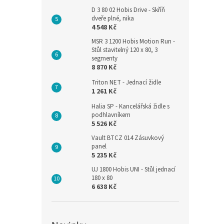
D 3 80 02 Hobis Drive - Skříň
dveře plné, nika
4 548 Kč
MSR 3 1200 Hobis Motion Run -
Stůl stavitelný 120 x 80, 3
segmenty
8 870 Kč
Triton NET - Jednací židle
1 261 Kč
Halia SP - Kancelářská židle s
podhlavníkem
5 526 Kč
Vault BTCZ 014 Zásuvkový
panel
5 235 Kč
UJ 1800 Hobis UNI - Stůl jednací
180 x 80
6 638 Kč