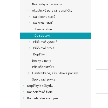
n
Nástavby a paravány
e
Akustické paravány a příčky
l
Na plochu stolů
Na hranu stolů
Samostatné
Do sestavy
Příčkové vysoké
Příčkové nízké
Doplňky
Desky a nohy
Příslušenství PC
Elektrifikace, zásuvkové panely
Spojovací prvky
Doplňky k nábytku
Kancelářské židle
Kancelářské kuchyně