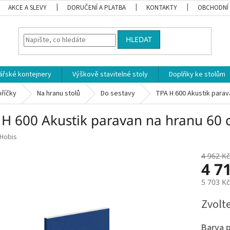
AKCE A SLEVY
DORUČENÍ A PLATBA
KONTAKTY
OBCHODNÍ
HLEDAT
ářské kontejnery
Výškově stavitelné stoly
Doplňky ke stolům
příčky
Na hranu stolů
Do sestavy
TPA H 600 Akustik parav
 H 600 Akustik paravan na hranu 60
Hobis
4 962 Kč
4 7
5 703 K
Měrná
Zvolt
cena:
Barva 