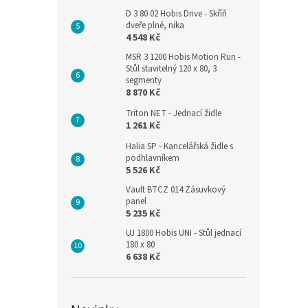
D 3 80 02 Hobis Drive - Skříň
dveře plné, nika
4 548 Kč
MSR 3 1200 Hobis Motion Run -
Stůl stavitelný 120 x 80, 3
segmenty
8 870 Kč
Triton NET - Jednací židle
1 261 Kč
Halia SP - Kancelářská židle s
podhlavníkem
5 526 Kč
Vault BTCZ 014 Zásuvkový
panel
5 235 Kč
UJ 1800 Hobis UNI - Stůl jednací
180 x 80
6 638 Kč