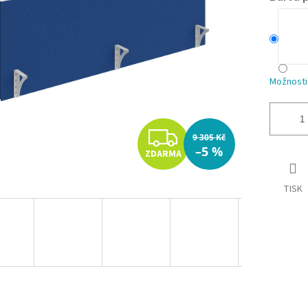
Možnosti
Z
9 305 Kč
–5 %
ZDARMA
D
A
TISK
R
M
A