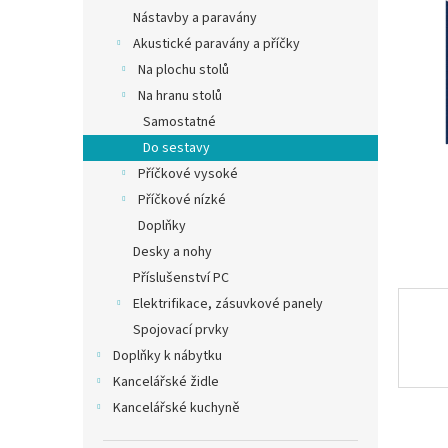
n
Nástavby a paravány
e
Akustické paravány a příčky
l
Na plochu stolů
Na hranu stolů
Samostatné
Do sestavy
Příčkové vysoké
Příčkové nízké
Doplňky
Desky a nohy
Příslušenství PC
Elektrifikace, zásuvkové panely
Spojovací prvky
Doplňky k nábytku
Kancelářské židle
Kancelářské kuchyně