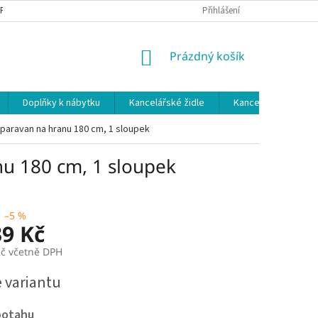
 PODMÍNKY
OCHRANA OSOBNÍCH ÚDAJŮ
Přihlášení
NÁKUPNÍ
Prázdný košík
KOŠÍK
Doplňky k nábytku
Kancelářské židle
Kancelářské kuchy
 paravan na hranu 180 cm, 1 sloupek
nu 180 cm, 1 sloupek
–5 %
39 Kč
Kč včetně DPH
e variantu
potahu