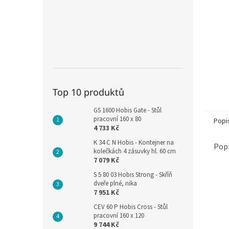
Top 10 produktů
GS 1600 Hobis Gate - Stůl
pracovní 160 x 80
Popi
4 733 Kč
K 34 C N Hobis - Kontejner na
Popi
kolečkách 4 zásuvky hl. 60 cm
7 079 Kč
S 5 80 03 Hobis Strong - Skříň
dveře plné, nika
7 951 Kč
CEV 60 P Hobis Cross - Stůl
pracovní 160 x 120
9 744 Kč