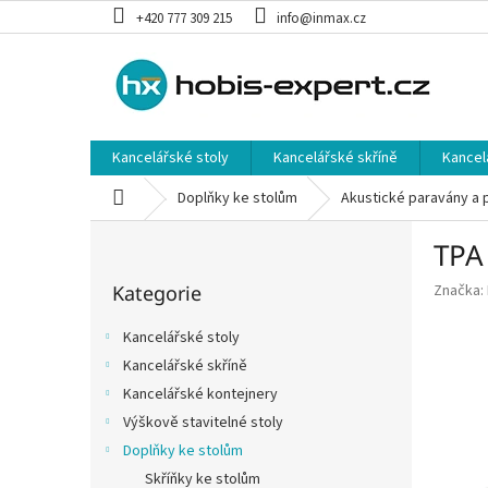
Přejít
+420 777 309 215
info@inmax.cz
na
obsah
Kancelářské stoly
Kancelářské skříně
Kancel
Domů
Doplňky ke stolům
Akustické paravány a 
P
TPA
o
Přeskočit
s
Kategorie
Značka:
kategorie
t
r
Kancelářské stoly
a
Kancelářské skříně
n
Kancelářské kontejnery
n
í
Výškově stavitelné stoly
p
Doplňky ke stolům
a
Skříňky ke stolům