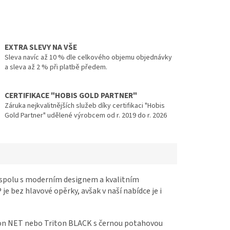
EXTRA SLEVY NA VŠE
Sleva navíc až 10 % dle celkového objemu objednávky
a sleva až 2 % při platbě předem.
CERTIFIKACE "HOBIS GOLD PARTNER"
Záruka nejkvalitnějších služeb díky certifikaci "Hobis
Gold Partner" udělené výrobcem od r. 2019 do r. 2026
á spolu s moderním designem a kvalitním
e bez hlavové opěrky, avšak v naší nabídce je i
ton NET nebo Triton BLACK s černou potahovou