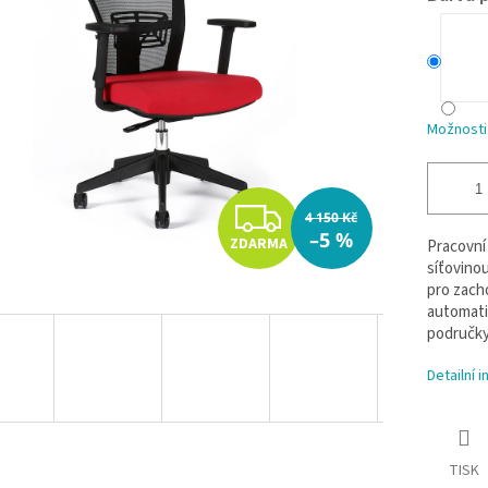
Možnosti
Z
4 150 Kč
–5 %
ZDARMA
Pracovní
D
síťovinou
pro zach
A
automati
područky
R
Detailní 
M
A
TISK