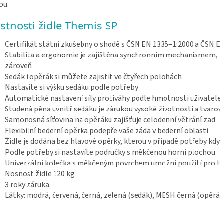
ou.
astnosti židle Themis SP
Certifikát státní zkušebny o shodě s ČSN EN 1335–1:2000 a ČSN 
Stabilita a ergonomie je zajištěna synchronním mechanismem,
zároveň
Sedák i opěrák si můžete zajistit ve čtyřech polohách
Nastavíte si výšku sedáku podle potřeby
Automatické nastavení síly protiváhy podle hmotnosti uživate
Studená pěna uvnitř sedáku je zárukou vysoké životnosti a tvarov
Samonosná síťovina na opěráku zajišťuje celodenní větrání zad
Flexibilní bederní opěrka podepře vaše záda v bederní oblasti
Židle je dodána bez hlavové opěrky, kterou v případě potřeby kd
Podle potřeby si nastavíte područky s měkčenou horní plochou
Univerzální kolečka s měkčeným povrchem umožní použití pro t
Nosnost židle 120 kg
3 roky záruka
Látky: modrá, červená, černá, zelená (sedák), MESH černá (opěrá