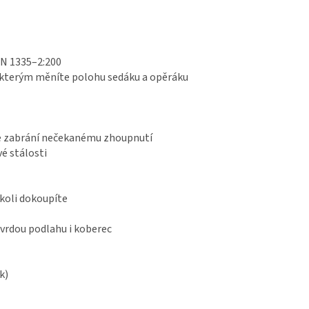
EN 1335–2:200
 kterým měníte polohu sedáku a opěráku
le zabrání nečekanému zhoupnutí
é stálosti
ykoli dokoupíte
vrdou podlahu i koberec
k)