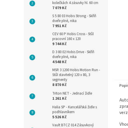
kolečkách 4 zásuvky hl. 60 cm
7 079 Kč
S 5 80 03 Hobis Strong - Skříň
dveře plné, nika
7 951 Kč
CEV 60 P Hobis Cross - Stůl
pracovní 160 x 120
9 744 Kč
D 3 80 02 Hobis Drive - Skříň
dveře plné, nika
4 548 Kč
MSR 3 1200 Hobis Motion Run -
Stůl stavitelný 120 x 80, 3
segmenty
8 870 Kč
Popi
Triton NET - Jednací židle
1 261 Kč
Auto
zpra
Halia SP - Kancelářská židle s
podhlavníkem
verz
5 526 Kč
Vhod
Vault BTCZ 014 Zásuvkový