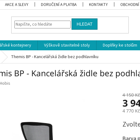
AKCE A SLEVY
DORUČENÍ A PLATBA
KONTAKTY
OBCHODNÍ
HLEDAT
ářské kontejnery
Výškově stavitelné stoly
Doplňky ke stolům
Themis BP - Kancelářská židle bez podhlavníku
mis BP - Kancelářská židle bez podhl
Hobis
4 150 Kč
3 9
4 770 K
Měrná
Zvolt
cena:
Barva 