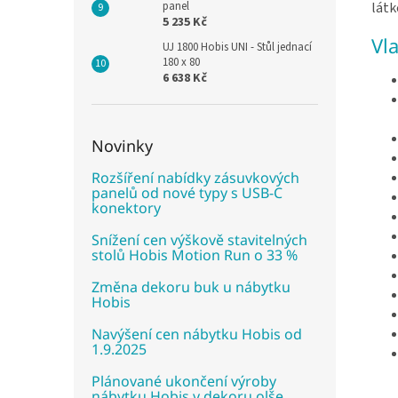
panel
látk
5 235 Kč
Vl
UJ 1800 Hobis UNI - Stůl jednací
180 x 80
6 638 Kč
Novinky
Rozšíření nabídky zásuvkových
panelů od nové typy s USB-C
konektory
Snížení cen výškově stavitelných
stolů Hobis Motion Run o 33 %
Změna dekoru buk u nábytku
Hobis
Navýšení cen nábytku Hobis od
1.9.2025
Plánované ukončení výroby
nábytku Hobis v dekoru olše