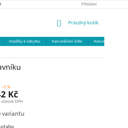
 PODMÍNKY
OCHRANA OSOBNÍCH ÚDAJŮ
Přihlášení
NÁKUPNÍ
Prázdný košík
KOŠÍK
Doplňky k nábytku
Kancelářské židle
Kancelářské kuchy
avníku
–5 %
42 Kč
č včetně DPH
e variantu
potahu