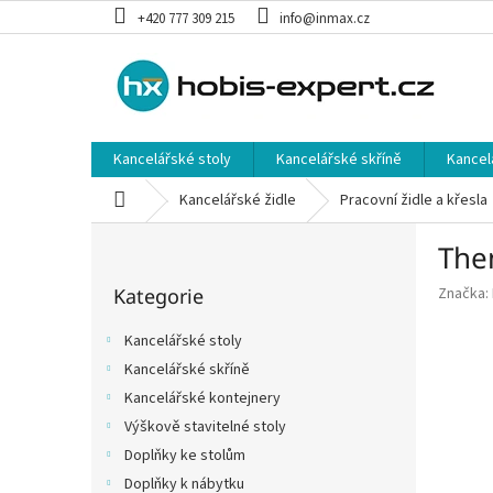
Přejít
+420 777 309 215
info@inmax.cz
na
obsah
Kancelářské stoly
Kancelářské skříně
Kancel
Domů
Kancelářské židle
Pracovní židle a křesla
P
The
o
Přeskočit
s
Kategorie
Značka:
kategorie
t
r
Kancelářské stoly
a
Kancelářské skříně
n
Kancelářské kontejnery
n
í
Výškově stavitelné stoly
p
Doplňky ke stolům
a
Doplňky k nábytku