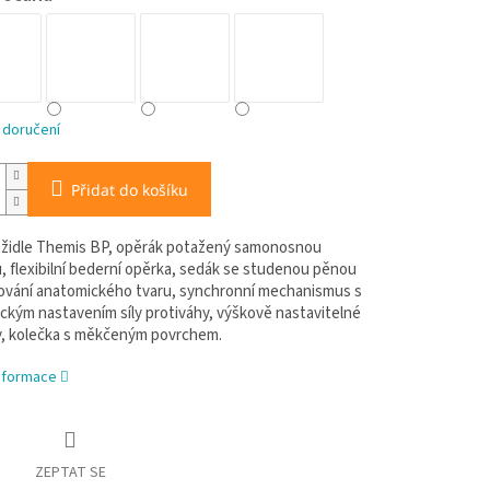
 doručení
Přidat do košíku
 židle Themis BP, opěrák potažený samonosnou
, flexibilní bederní opěrka, sedák se studenou pěnou
ování anatomického tvaru, synchronní mechanismus s
ckým nastavením síly protiváhy, výškově nastavitelné
, kolečka s měkčeným povrchem.
informace
ZEPTAT SE