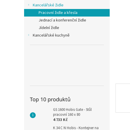
n
Kancelářské židle
e
Pracovní židle a křesla
l
Jednací a konferenční židle
Jídelní židle
Kancelářské kuchyně
Top 10 produktů
GS 1600 Hobis Gate - Stůl
pracovní 160 x 80
4 733 Kč
K 34 C N Hobis - Kontejner na