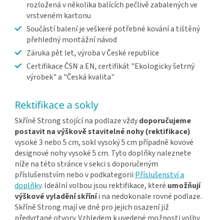
rozložená v několika balících pečlivě zabalených ve
vrstveném kartonu
Součástí balení je veškeré potřebné kování a tištěný
přehledný montážní návod
Záruka pět let, výroba v České republice
Certifikace ČSN a EN, certifikát "Ekologicky šetrný
výrobek" a "Česká kvalita"
Rektifikace a sokly
Skříně Strong stojící na podlaze vždy
doporučujeme
postavit na výškově stavitelné nohy (rektifikace)
vysoké 3 nebo 5 cm, sokl vysoký 5 cm případně kovové
designové nohy vysoké 5 cm. Tyto doplňky naleznete
níže na této stránce v sekci s doporučeným
příslušenstvím nebo v podkategorii
Příslušenství a
doplňky
. Ideální volbou jsou rektifikace, které
umožňují
výškové vyladění skříní
i na nedokonale rovné podlaze.
Skříně Strong mají ve dně pro jejich osazení již
předvrtané otvory. Vzhledem k uvedené možnosti volby