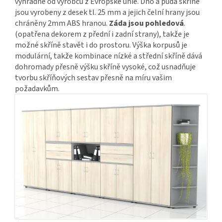
výhradně od výrobců z Evropské unie. Dno a půda skříně
jsou vyrobeny z desek tl. 25 mm a jejich čelní hrany jsou
chráněny 2mm ABS hranou.
Záda jsou pohledová
.
(opatřena dekorem z přední i zadní strany), takže je
možné skříně stavět i do prostoru. Výška korpusů je
modulární, takže kombinace nízké a střední skříně dává
dohromady přesně výšku skříně vysoké, což usnadňuje
tvorbu skříňových sestav přesně na míru vašim
požadavkům.