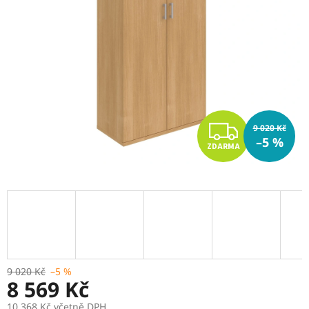
Z
9 020 Kč
–5 %
ZDARMA
D
A
R
M
A
9 020 Kč
–5 %
8 569 Kč
10 368 Kč včetně DPH