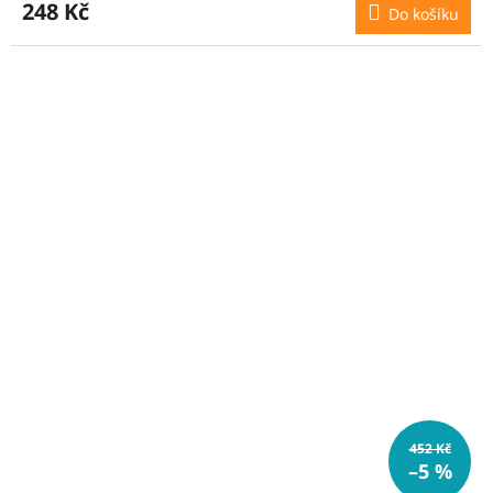
248 Kč
Do košíku
452 Kč
–5 %