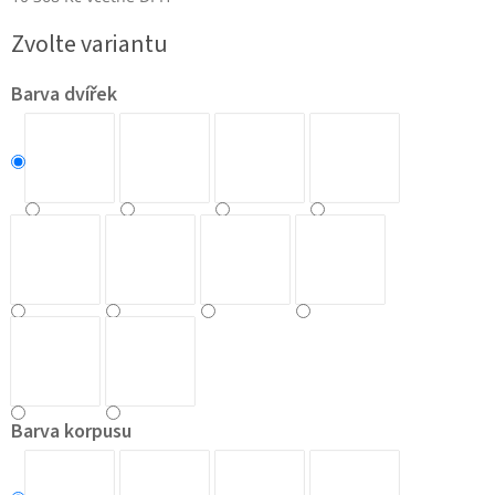
Měrná
Zvolte variantu
cena:
Barva dvířek
Barva korpusu