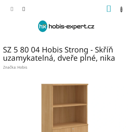
Přejít
NÁKUP
na
obsah
KOŠÍK
SZ 5 80 04 Hobis Strong - Skříň
uzamykatelná, dveře plné, nika
Značka:
Hobis