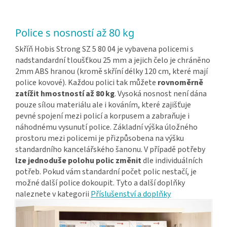
Police s nosností až 80 kg
Skříň Hobis Strong SZ 5 80 04 je vybavena policemi s
nadstandardní tloušťkou 25 mm a jejich čelo je chráněno
2mm ABS hranou (kromě skříní délky 120 cm, které mají
police kovové). Každou polici tak můžete
rovnoměrně
zatížit hmostností až 80 kg
. Vysoká nosnost není dána
pouze sílou materiálu ale i kováním, které zajišťuje
pevné spojení mezi policí a korpusem a zabraňuje i
náhodnému vysunutí police. Základní výška úložného
prostoru mezi policemi je přizpůsobena na výšku
standardního kancelářského šanonu. V případě potřeby
lze jednoduše polohu polic změnit
dle individuálních
potřeb. Pokud vám standardní počet polic nestačí, je
možné další police dokoupit. Tyto a další doplňky
naleznete v kategorii
Příslušenství a doplňky