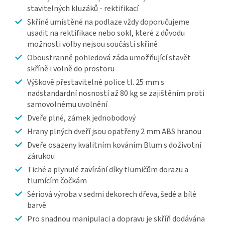
stavitelných kluzáků - rektifikací
Skříně umístěné na podlaze vždy doporučujeme
usadit na rektifikace nebo sokl, které z důvodu
možnosti volby nejsou součástí skříně
Oboustranně pohledová záda umožňující stavět
skříně i volně do prostoru
Výškově přestavitelné police tl. 25 mm s
nadstandardní nosností až 80 kg se zajištěním proti
samovolnému uvolnění
Dveře plné, zámek jednobodový
Hrany plných dveří jsou opatřeny 2 mm ABS hranou
Dveře osazeny kvalitním kováním Blum s doživotní
zárukou
Tiché a plynulé zavírání díky tlumičům dorazu a
tlumícím čočkám
Sériová výroba v sedmi dekorech dřeva, šedé a bílé
barvě
Pro snadnou manipulaci a dopravu je skříň dodávána