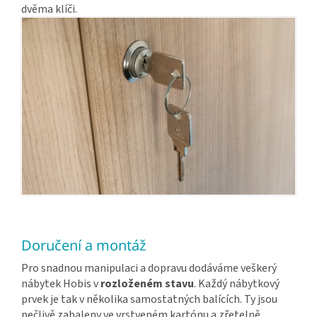
dvěma klíči.
Doručení a montáž
Pro snadnou manipulaci a dopravu dodáváme veškerý
nábytek Hobis v
rozloženém stavu
. Každý nábytkový
prvek je tak v několika samostatných balících. Ty jsou
pečlivě zabaleny ve vrstveném kartónu a zřetelně