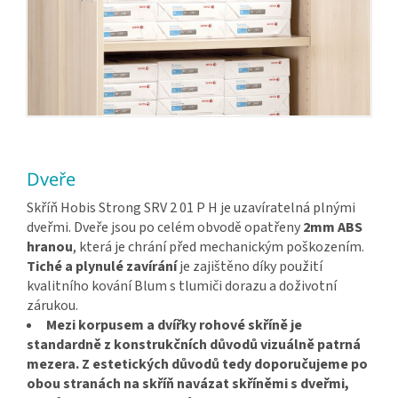
Dveře
Skříň Hobis Strong SRV 2 01 P H je uzavíratelná plnými
dveřmi. Dveře jsou po celém obvodě opatřeny
2mm ABS
hranou
, která je chrání před mechanickým poškozením.
Tiché a plynulé zavírání
je zajištěno díky použití
kvalitního kování Blum s tlumiči dorazu a doživotní
zárukou.
Mezi korpusem a dvířky rohové skříně je
standardně z konstrukčních důvodů vizuálně patrná
mezera. Z estetických důvodů tedy doporučujeme po
obou stranách na skříň navázat skříněmi s dveřmi,