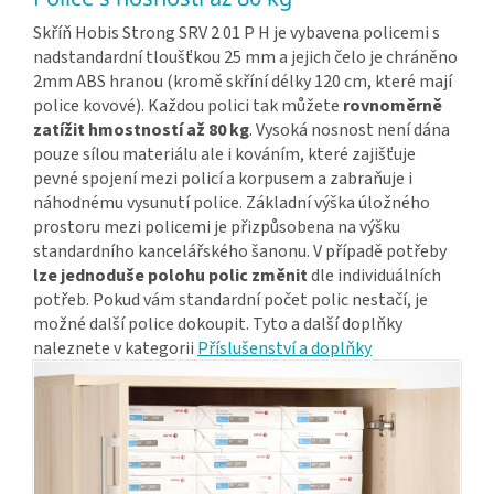
Skříň Hobis Strong SRV 2 01 P H je vybavena policemi s
nadstandardní tloušťkou 25 mm a jejich čelo je chráněno
2mm ABS hranou (kromě skříní délky 120 cm, které mají
police kovové). Každou polici tak můžete
rovnoměrně
zatížit hmostností až 80 kg
. Vysoká nosnost není dána
pouze sílou materiálu ale i kováním, které zajišťuje
pevné spojení mezi policí a korpusem a zabraňuje i
náhodnému vysunutí police. Základní výška úložného
prostoru mezi policemi je přizpůsobena na výšku
standardního kancelářského šanonu. V případě potřeby
lze jednoduše polohu polic změnit
dle individuálních
potřeb. Pokud vám standardní počet polic nestačí, je
možné další police dokoupit. Tyto a další doplňky
naleznete v kategorii
Příslušenství a doplňky