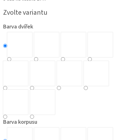
Měrná
Zvolte variantu
cena:
Barva dvířek
Barva korpusu