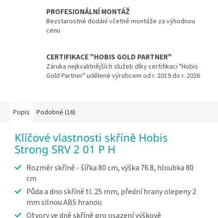
PROFESIONÁLNÍ MONTÁŽ
Bezstarostné dodání včetně montáže za výhodnou
cenu
CERTIFIKACE "HOBIS GOLD PARTNER"
Záruka nejkvalitnějších služeb díky certifikaci "Hobis
Gold Partner" udělené výrobcem od r. 2019 do r. 2026
Popis
Podobné (16)
Klíčové vlastnosti skříně Hobis
Strong SRV 2 01 P H
Rozměr skříně - šířka 80 cm, výška 76.8, hloubka 80
cm
Půda a dno skříně tl. 25 mm, přední hrany olepeny 2
mm silnou ABS hranou
Otvory ve dně skříně pro osazení výškově