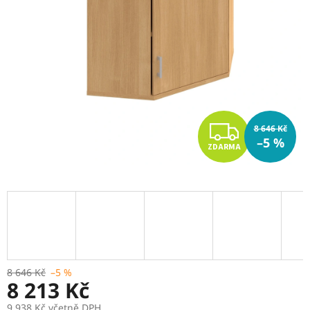
Z
8 646 Kč
–5 %
ZDARMA
D
A
R
M
A
8 646 Kč
–5 %
8 213 Kč
9 938 Kč včetně DPH