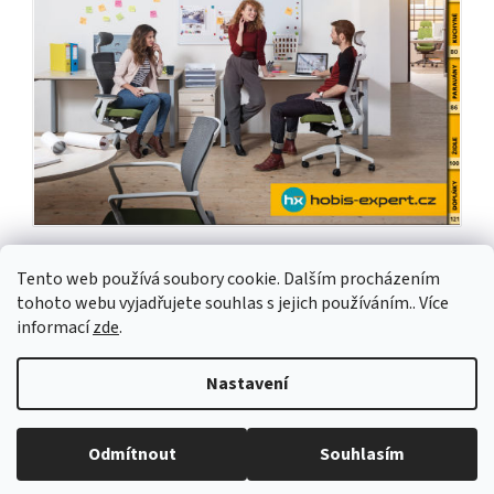
Tento web používá soubory cookie. Dalším procházením
tohoto webu vyjadřujete souhlas s jejich používáním.. Více
informací
zde
.
Z
á
Nastavení
p
Vytvořil Shoptet
a
t
Odmítnout
Souhlasím
Copyright 2026
Hobis-Expert.cz
. Všechna práva vyhrazena.
í