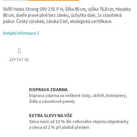
Skříň Hobis Strong SRV 2 01 P H, šířka 80 cm, výška 76,8 cm, hloubka
80 cm, dveře pravé plné bez zámku, úchytka dole, 1x stavitelná
police. Český výrobek, záruka 5 let, ekologická certifikace.
Detailní informace
ZEPTAT SE
DOPRAVA ZDARMA
Doprava zdarma na veškeré stoly, skříně, kontejnery,
židle a zásuvkové panely
EXTRA SLEVY NA VŠE
Sleva navíc až 10 % dle celkového objemu objednávky
a sleva až 2 % při platbě předem.