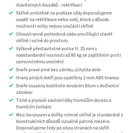
stavitelných kluzáků - rektifikací
Skříně umístěné na podlaze vždy doporučujeme
usadit na rektifikace nebo sokl, které z důvodu
možnosti volby nejsou součástí skříně
Oboustranně pohledová záda umožňující stavět
skříně i volně do prostoru
Výškově přestavitelné police tl. 25 mm s
nadstandardní nosností až 80 kg se zajištěním proti
samovolnému uvolnění
Dveře pravé plné bez zámku, úchytka dole
Hrany plných dveří jsou opatřeny 2 mm ABS hranou
Dveře osazeny kvalitním kováním Blum s doživotní
zárukou
Tiché a plynulé zavírání díky tlumičům dorazu a
tlumícím čočkám
Mezi korpusem a dvířky rohové skříně je standardně z
konstrukčních důvodů vizuálně patrná mezera.
Doporučujeme tedy po obou stranách na skříň