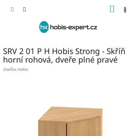
Přejít
NÁKUP
na
obsah
KOŠÍK
SRV 2 01 P H Hobis Strong - Skříň
horní rohová, dveře plné pravé
Značka:
Hobis