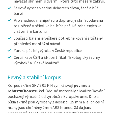
navázat skříněmi s dveřmi, které tuto mezeru zakryjí.
Sériová výroba v sedmi dekorech dřeva, šedé a bílé
barvě
Pro snadnou manipulaci a dopravu je skříň dodávána
rozložená v několika balících pečlivě zabalených ve
vrstveném kartonu
Součástí balení je veškeré potřebné kování a tištěný
přehledný montážní návod
Záruka pět let, výroba v České republice
Certifikace ČSN a EN, certifikát "Ekologicky šetrný
výrobek" a "Česká kvalita"
Pevný a stabilní korpus
Korpus skříně SRV 2 01 P H vyniká svojí
pevnou a
robustní konstrukcí
. Odolné materiály a kvalitní kování
pocházejí výhradně od výrobců z Evropské unie. Dno a
půda skříně jsou vyrobeny z desek tl. 25 mm a jejich čelní
hrany jsou chráněny 2mm ABS hranou.
Záda jsou