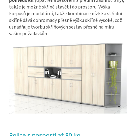
pohledová
. (opatřena dekorem z přední i zadní strany),
takže je možné skříně stavět i do prostoru. Výška
korpusů je modulární, takže kombinace nízké a střední
skříně dává dohromady přesně výšku skříně vysoké, což
usnadňuje tvorbu skříňových sestav přesně na míru
vašim požadavkům.
Police s nosností až 80 kg