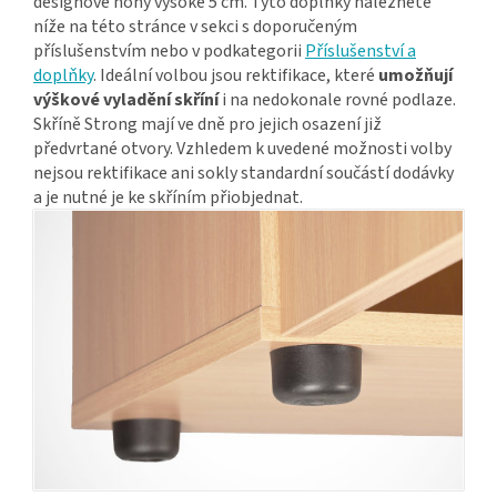
designové nohy vysoké 5 cm. Tyto doplňky naleznete
níže na této stránce v sekci s doporučeným
příslušenstvím nebo v podkategorii
Příslušenství a
doplňky
. Ideální volbou jsou rektifikace, které
umožňují
výškové vyladění skříní
i na nedokonale rovné podlaze.
Skříně Strong mají ve dně pro jejich osazení již
předvrtané otvory. Vzhledem k uvedené možnosti volby
nejsou rektifikace ani sokly standardní součástí dodávky
a je nutné je ke skříním přiobjednat.