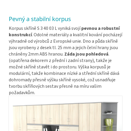
Pevný a stabilní korpus
Korpus skříně S 3 40 03 L vyniká svojí
pevnou a robustní
konstrukcí
. Odolné materiály a kvalitní kování pocházejí
výhradně od výrobců z Evropské unie. Dno a půda skříně
jsou vyrobeny z desek tl. 25 mm a jejich čelní hrany jsou
chráněny 2mm ABS hranou.
Záda jsou pohledová
.
(opatřena dekorem z přední i zadní strany), takže je
možné skříně stavět i do prostoru. Výška korpusů je
modulární, takže kombinace nízké a střední skříně dává
dohromady přesně výšku skříně vysoké, což usnadňuje
tvorbu skříňových sestav přesně na míru vašim
požadavkům.