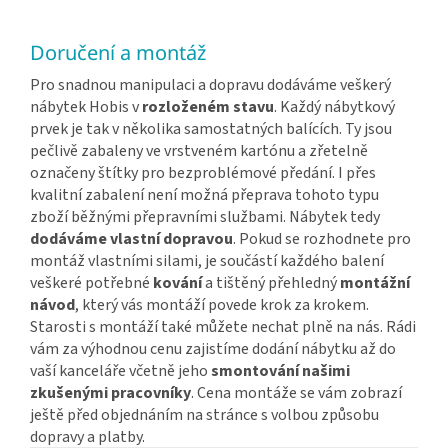
Doručení a montáž
Pro snadnou manipulaci a dopravu dodáváme veškerý
nábytek Hobis v
rozloženém stavu
. Každý nábytkový
prvek je tak v několika samostatných balících. Ty jsou
pečlivě zabaleny ve vrstveném kartónu a zřetelně
označeny štítky pro bezproblémové předání. I přes
kvalitní zabalení není možná přeprava tohoto typu
zboží běžnými přepravními službami. Nábytek tedy
dodáváme vlastní dopravou
. Pokud se rozhodnete pro
montáž vlastními silami, je součástí každého balení
veškeré potřebné
kování
a tištěný přehledný
montážní
návod
, který vás montáží povede krok za krokem.
Starosti s montáží také můžete nechat plně na nás. Rádi
vám za výhodnou cenu zajistíme dodání nábytku až do
vaší kanceláře včetně jeho
smontování našimi
zkušenými pracovníky
. Cena montáže se vám zobrazí
ještě před objednáním na stránce s volbou způsobu
dopravy a platby.