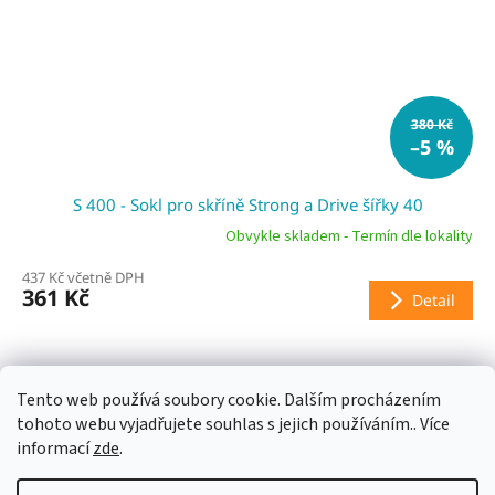
380 Kč
–5 %
S 400 - Sokl pro skříně Strong a Drive šířky 40
Obvykle skladem - Termín dle lokality
437 Kč včetně DPH
361 Kč
Detail
Tento web používá soubory cookie. Dalším procházením
ZOBRAZIT VŠECHNY SOUVISEJÍCÍ PRODUKTY
tohoto webu vyjadřujete souhlas s jejich používáním.. Více
informací
zde
.
Z
á