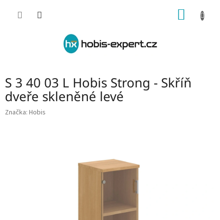
Přejít
NÁKUP
na
obsah
KOŠÍK
S 3 40 03 L Hobis Strong - Skříň
dveře skleněné levé
Značka:
Hobis