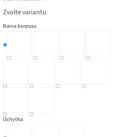
Měrná
Zvolte variantu
cena:
Barva korpusu
Úchytka