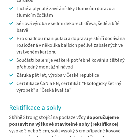
zárukou
Tiché a plynulé zavírání díky tlumičům dorazu a
tlumícím čočkám
Sériová výroba v sedmi dekorech dřeva, šedé a bílé
barvě
Pro snadnou manipulaci a dopravu je skříň dodávána
rozložená v několika balících pečlivě zabalených ve
vrstveném kartonu
Součástí balení je veškeré potřebné kování a tištěný
přehledný montážní návod
Záruka pět let, výroba v České republice
Certifikace ČSN a EN, certifikát "Ekologicky šetrný
výrobek" a "Česká kvalita"
Rektifikace a sokly
Skříně Strong stojící na podlaze vždy
doporučujeme
postavit na výškově stavitelné nohy (rektifikace)
vysoké 3 nebo 5 cm, sokl vysoký 5 cm případně kovové