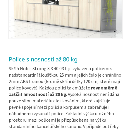
Police s nosností až 80 kg
Skříň Hobis Strong S 3 40 03 L je vybavena policemi s
nadstandardní tloušťkou 25 mm a jejich čelo je chráněno
2mm ABS hranou (kromě skříní délky 120 cm, které mají
police kovové). Každou polici tak můžete
rovnoměrně
zatížit hmostností až 80 kg
. Vysoká nosnost není dána
pouze sílou materiálu ale i kováním, které zajišťuje
pevné spojení mezi policí a korpusem a zabraňuje i
náhodnému vysunutí police. Základní výška úložného
prostoru mezi policemi je přizpůsobena na výšku
standardního kancelářského šanonu. V případě potřeby