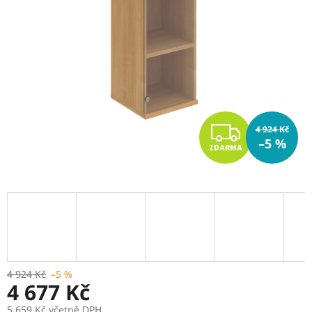
Z
4 924 Kč
–5 %
ZDARMA
D
A
R
M
A
4 924 Kč
–5 %
4 677 Kč
5 659 Kč včetně DPH