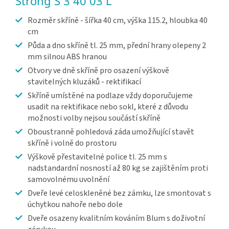
Strong S 3 40 03 L
Rozměr skříně - šířka 40 cm, výška 115.2, hloubka 40
cm
Půda a dno skříně tl. 25 mm, přední hrany olepeny 2
mm silnou ABS hranou
Otvory ve dně skříně pro osazení výškově
stavitelných kluzáků - rektifikací
Skříně umístěné na podlaze vždy doporučujeme
usadit na rektifikace nebo sokl, které z důvodu
možnosti volby nejsou součástí skříně
Oboustranně pohledová záda umožňující stavět
skříně i volně do prostoru
Výškově přestavitelné police tl. 25 mm s
nadstandardní nosností až 80 kg se zajištěním proti
samovolnému uvolnění
Dveře levé celoskleněné bez zámku, lze smontovat s
úchytkou nahoře nebo dole
Dveře osazeny kvalitním kováním Blum s doživotní