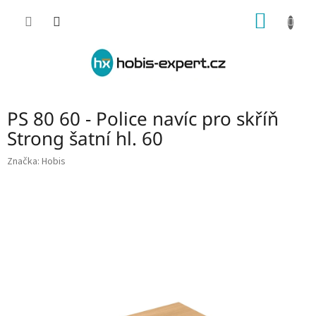
Přejít
NÁKUP
na
obsah
KOŠÍK
PS 80 60 - Police navíc pro skříň
Strong šatní hl. 60
Značka:
Hobis