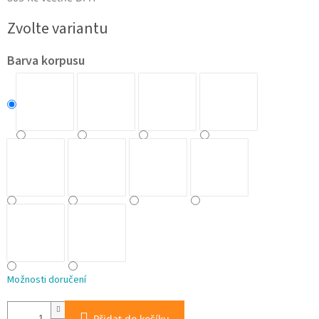
Měrná
Zvolte variantu
cena:
Barva korpusu
Možnosti doručení
Přidat do košíku