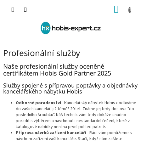
Přejít
NÁKUP
na
obsah
KOŠÍK
Profesionální služby
Naše profesionální služby oceněné
certifikátem Hobis Gold Partner 2025
Služby spojené s přípravou poptávky a objednávky
kancelářského nábytku Hobis
Odborné poradenství
- Kancelářský nábytek Hobis dodáváme
do vašich kanceláří již téměř 20 let. Známe jej tedy doslova "do
posledního šroubku". Náš technik vám tedy dokáže snadno
poradit s výběrem a navrhnout i nestandardní řešení, které z
katalogové nabídky není na první pohled patrné.
Příprava návrhů zařízení kanceláří
- Rádi vám pomůžeme s
návrhem zařízení vaší kanceláře. Stačí, když nám zašlete