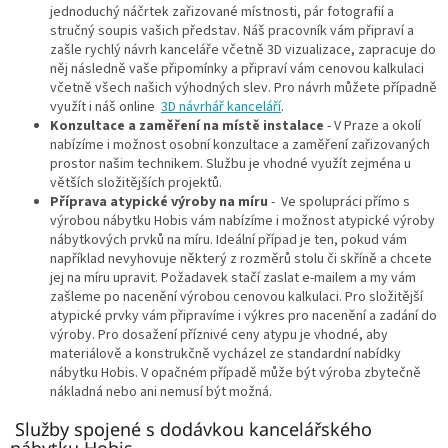
jednoduchý náčrtek zařizované místnosti, pár fotografií a
stručný soupis vašich představ. Náš pracovník vám připraví a
zašle rychlý návrh kanceláře včetně 3D vizualizace, zapracuje do
něj následně vaše připomínky a připraví vám cenovou kalkulaci
včetně všech našich výhodných slev. Pro návrh můžete případně
využít i náš online
3D návrhář kanceláří
.
Konzultace a zaměření na místě instalace
- V Praze a okolí
nabízíme i možnost osobní konzultace a zaměření zařizovaných
prostor našim technikem. Službu je vhodné využít zejména u
větších složitějších projektů.
Příprava atypické výroby na míru
- Ve spolupráci přímo s
výrobou nábytku Hobis vám nabízíme i možnost atypické výroby
nábytkových prvků na míru. Ideální případ je ten, pokud vám
například nevyhovuje některý z rozměrů stolu či skříně a chcete
jej na míru upravit. Požadavek stačí zaslat e-mailem a my vám
zašleme po nacenění výrobou cenovou kalkulaci. Pro složitější
atypické prvky vám připravíme i výkres pro nacenění a zadání do
výroby. Pro dosažení příznivé ceny atypu je vhodné, aby
materiálově a konstrukčně vycházel ze standardní nabídky
nábytku Hobis. V opačném případě může být výroba zbytečně
nákladná nebo ani nemusí být možná.
Služby spojené s dodávkou kancelářského
nábytku Hobis