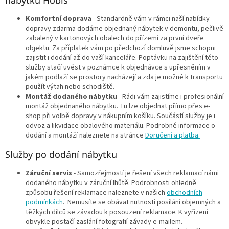
Komfortní doprava
- Standardně vám v rámci naší nabídky
dopravy zdarma dodáme objednaný nábytek v demontu, pečlivě
zabalený v kartonových obalech do přízemí za první dveře
objektu. Za příplatek vám po předchozí domluvě jsme schopni
zajistit i dodání až do vaší kanceláře. Poptávku na zajištění této
služby stačí uvést v poznámce k objednávce s upřesněním v
jakém podlaží se prostory nacházejí a zda je možné k transportu
použít výtah nebo schodiště.
Montáž dodaného nábytku
- Rádi vám zajistíme i profesionální
montáž objednaného nábytku. Tu lze objednat přímo přes e-
shop při volbě dopravy v nákupním košíku. Součástí služby je i
odvoz a likvidace obalového materiálu. Podrobné informace o
dodání a montáží naleznete na stránce
Doručení a platba.
Služby po dodání nábytku
Záruční servis
- Samozřejmostí je řešení všech reklamací námi
dodaného nábytku v záruční lhůtě. Podrobnosti ohledně
způsobu řešení reklamace naleznete v našich
obchodních
podmínkách
. Nemusíte se obávat nutnosti posílání objemných a
těžkých dílců se závadou k posouzení reklamace. K vyřízení
obvykle postačí zaslání fotografií závady e-mailem.