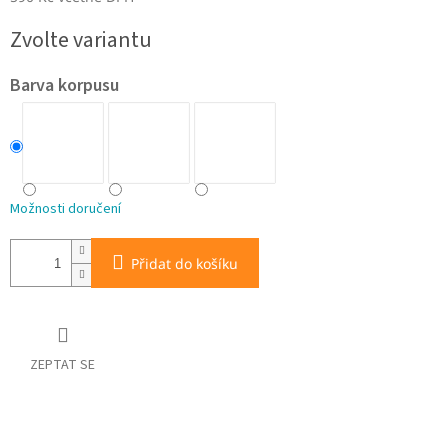
Měrná
Zvolte variantu
cena:
Barva korpusu
Možnosti doručení
Přidat do košíku
ZEPTAT SE