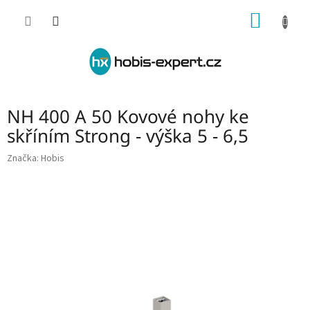
Přejít
NÁKUP
na
obsah
KOŠÍK
NH 400 A 50 Kovové nohy ke
skříním Strong - výška 5 - 6,5
Značka:
Hobis