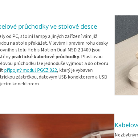
elové průchodky ve stolové desce
ly od PC, stolní lampy a jiných zařízení vám již
dou na stole překážet. V levém i pravém rohu desky
ovního stolu Hobis Motion Dual MSD 2 1400 jsou
stěny
praktické kabelové průchodky
. Plastovou
lovou průchodku lze jednoduše vyjmout a do otvoru
it
přípojný modul PGCZ 022
, který je vybaven
trickou zástrčkou, datovým USB konektorem a USB
íjecím konektorem.
Kabelové
Nezbytným 