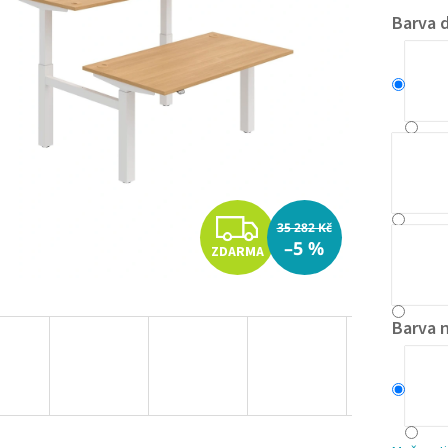
Barva 
Z
35 282 Kč
–5 %
ZDARMA
D
A
Barva 
R
M
A