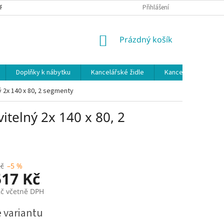
 PODMÍNKY
OCHRANA OSOBNÍCH ÚDAJŮ
Přihlášení
NÁKUPNÍ
Prázdný košík
KOŠÍK
Doplňky k nábytku
Kancelářské židle
Kancelářské kuchy
ý 2x 140 x 80, 2 segmenty
itelný 2x 140 x 80, 2
Kč
–5 %
517 Kč
Kč včetně DPH
e variantu