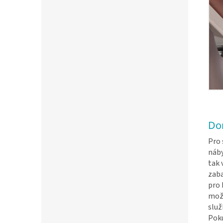
Do
Pro 
náb
tak 
zaba
pro 
možn
služ
Poku