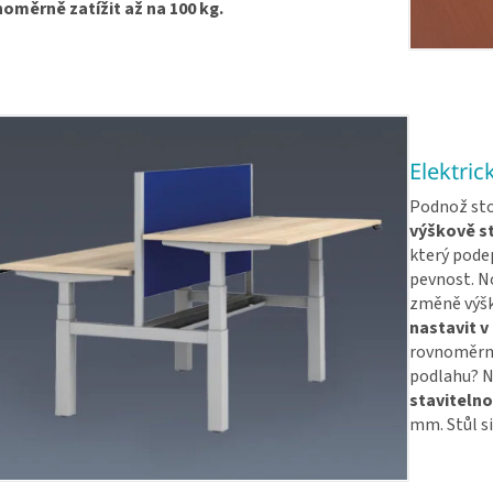
oměrně zatížit až na 100 kg.
Elektric
Podnož sto
výškově s
který podep
pevnost. No
změně výšk
nastavit v
rovnoměrné
podlahu? N
stavitelno
mm. Stůl si