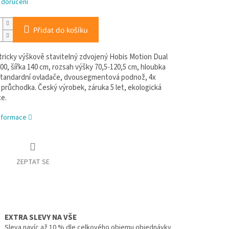
 doručení
Přidat do košíku
ktricky výškově stavitelný zdvojený Hobis Motion Dual
0, šířka 140 cm, rozsah výšky 70,5-120,5 cm, hloubka
standardní ovladače, dvousegmentová podnož, 4x
 průchodka. Český výrobek, záruka 5 let, ekologická
ce.
informace
ZEPTAT SE
EXTRA SLEVY NA VŠE
Sleva navíc až 10 % dle celkového objemu objednávky