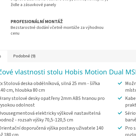
židle a zásuvkové panely
PROFESIONÁLNÍ MONTÁŽ
Bezstarostné dodání včetně montáže za výhodnou
cenu
s
Podobné (9)
íčové vlastnosti stolu Hobis Motion Dual M
2x Stolová deska obdélníková, silná 25 mm - šířka
Možn
140 cm, hloubka 80 cm
míst
Hrany stolové desky opatřeny 2mm ABS hranou pro
Kabel
vysokou odolnost
prakt
Dvousegmentová elektricky výškově nastavitelná
Sério
podnož - rozsah výšky 70,5-120,5 cm
barv
Orientační doporučená výška postavy uživatele 140
Pro s
až 180 cm
rozlo