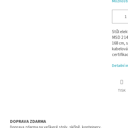
Možnosti
Stůl ele
MSD 2 140
168 cm, 
kabelová
certifika
Detailní 
TISK
DOPRAVA ZDARMA
Doprava zdarma na veškeré stoly, skříně, kontejnery,