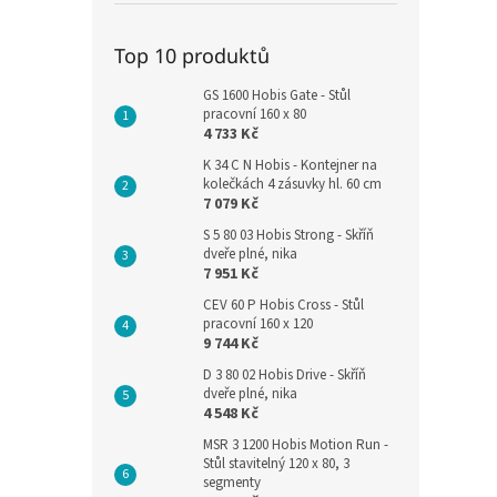
Top 10 produktů
GS 1600 Hobis Gate - Stůl
pracovní 160 x 80
4 733 Kč
K 34 C N Hobis - Kontejner na
kolečkách 4 zásuvky hl. 60 cm
7 079 Kč
S 5 80 03 Hobis Strong - Skříň
dveře plné, nika
7 951 Kč
CEV 60 P Hobis Cross - Stůl
pracovní 160 x 120
9 744 Kč
D 3 80 02 Hobis Drive - Skříň
dveře plné, nika
4 548 Kč
MSR 3 1200 Hobis Motion Run -
Stůl stavitelný 120 x 80, 3
segmenty