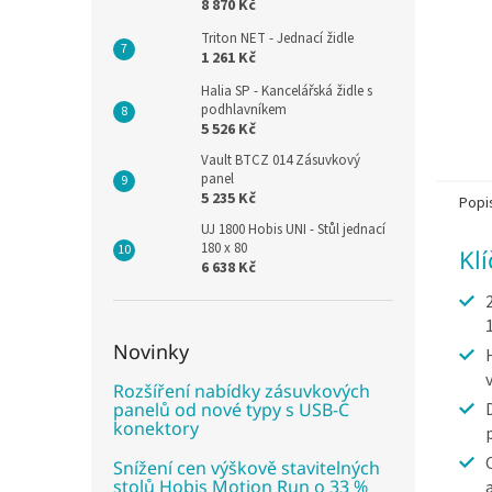
8 870 Kč
Triton NET - Jednací židle
1 261 Kč
Halia SP - Kancelářská židle s
podhlavníkem
5 526 Kč
Vault BTCZ 014 Zásuvkový
panel
5 235 Kč
Popi
UJ 1800 Hobis UNI - Stůl jednací
180 x 80
Kl
6 638 Kč
Novinky
Rozšíření nabídky zásuvkových
panelů od nové typy s USB-C
konektory
Snížení cen výškově stavitelných
stolů Hobis Motion Run o 33 %