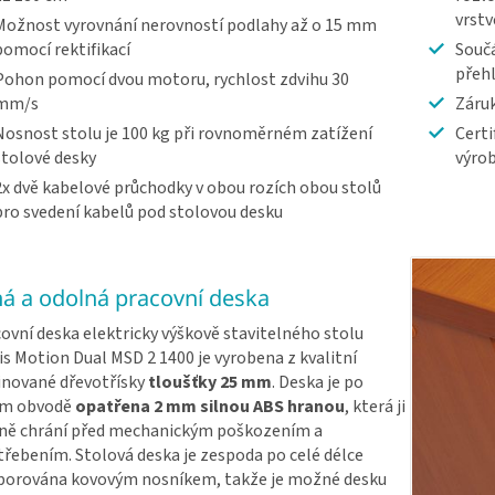
vrst
Možnost vyrovnání nerovností podlahy až o 15 mm
pomocí rektifikací
Součá
přeh
Pohon pomocí dvou motoru, rychlost zdvihu 30
mm/s
Záruk
Nosnost stolu je 100 kg při rovnoměrném zatížení
Certi
stolové desky
výrob
2x dvě kabelové průchodky v obou rozích obou stolů
pro svedení kabelů pod stolovou desku
ná a odolná pracovní deska
ovní deska elektricky výškově stavitelného stolu
s Motion Dual MSD 2 1400 je vyrobena z kvalitní
nované dřevotřísky
tloušťky 25 mm
. Deska je po
ém obvodě
opatřena 2 mm silnou ABS hranou
, která ji
ně chrání před mechanickým poškozením a
řebením. Stolová deska je zespoda po celé délce
porována kovovým nosníkem, takže je možné desku