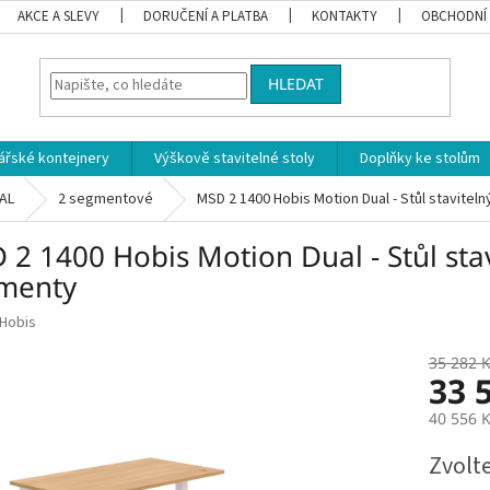
AKCE A SLEVY
DORUČENÍ A PLATBA
KONTAKTY
OBCHODNÍ
HLEDAT
ářské kontejnery
Výškově stavitelné stoly
Doplňky ke stolům
AL
2 segmentové
MSD 2 1400 Hobis Motion Dual - Stůl staviteln
2 1400 Hobis Motion Dual - Stůl stav
menty
Hobis
35 282 
33 
40 556 
Měrná
Zvolt
cena: