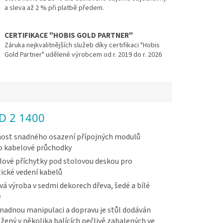
a sleva až 2 % při platbě předem.
CERTIFIKACE "HOBIS GOLD PARTNER"
Záruka nejkvalitnějších služeb díky certifikaci "Hobis
Gold Partner" udělené výrobcem od r. 2019 do r. 2026
SD 2 1400
ost snadného osazení přípojných modulů
o kabelové průchodky
ové příchytky pod stolovou deskou pro
ické vedení kabelů
vá výroba v sedmi dekorech dřeva, šedé a bílé
ě
nadnou manipulaci a dopravu je stůl dodáván
žený v několika balících pečlivě zabalených ve