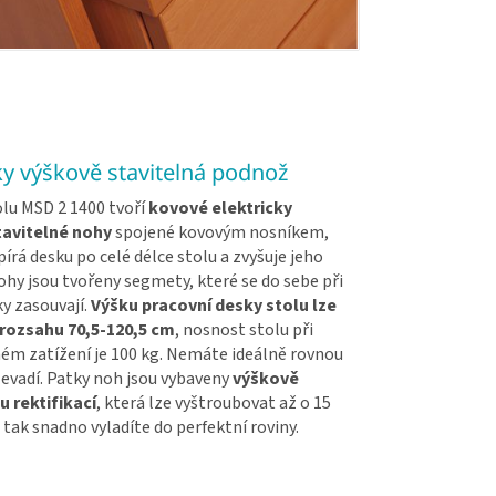
ky výškově stavitelná podnož
lu MSD 2 1400 tvoří
kovové elektricky
tavitelné nohy
spojené kovovým nosníkem,
írá desku po celé délce stolu a zvyšuje jeho
hy jsou tvořeny segmety, které se do sebe při
y zasouvají.
Výšku pracovní desky stolu lze
 rozsahu 70,5-120,5 cm
, nosnost stolu při
m zatížení je 100 kg. Nemáte ideálně rovnou
evadí. Patky noh jsou vybaveny
výškově
u rektifikací
, která lze vyštroubovat až o 15
 tak snadno vyladíte do perfektní roviny.