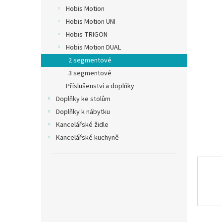
n
Hobis Motion
e
Hobis Motion UNI
l
Hobis TRIGON
Hobis Motion DUAL
2 segmentové
3 segmentové
Příslušenství a doplňky
Doplňky ke stolům
Doplňky k nábytku
Kancelářské židle
Kancelářské kuchyně