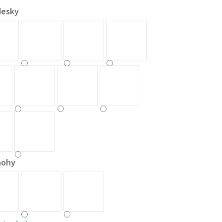
desky
nohy