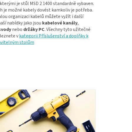
 kterými je stůl MSD 2 1400 standardně vybaven.
h je možné kabely dovést kamkoliv je potřeba.
ou organizaci kabelů můžete vyžít i další
aší nabídky jako jsou
kabelové kanály
,
svody
nebo
držáky PC
. Všechny tyto užitečné
leznete v
kategorii Příslušenství a doplňky k
avitelným stolům