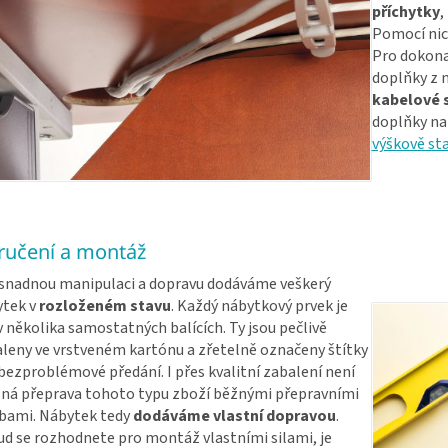
příchytky
,
Pomocí nic
Pro dokonal
doplňky z n
kabelové 
doplňky na
výškově st
ručení a montáž
snadnou manipulaci a dopravu dodáváme veškerý
ytek v
rozloženém stavu
. Každý nábytkový prvek je
v několika samostatných balících. Ty jsou pečlivě
leny ve vrstveném kartónu a zřetelně označeny štítky
bezproblémové předání. I přes kvalitní zabalení není
á přeprava tohoto typu zboží běžnými přepravními
bami. Nábytek tedy
dodáváme vlastní dopravou
.
d se rozhodnete pro montáž vlastními silami, je