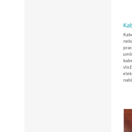
Kab
Kabe
nebu
prac
umí
kabe
vlož
elek
nab