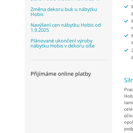
Změna dekoru buk u nábytku
Hobis
Navýšení cen nábytku Hobis od
1.9.2025
Plánované ukončení výroby
nábytku Hobis v dekoru olše
Přijímáme online platby
Sil
Prac
Hobi
lami
cel
účin
opot
pod