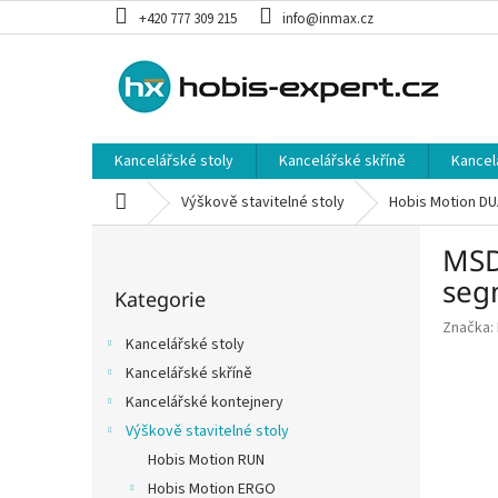
Přejít
+420 777 309 215
info@inmax.cz
na
obsah
Kancelářské stoly
Kancelářské skříně
Kancel
Domů
Výškově stavitelné stoly
Hobis Motion DU
P
MSD 
o
Přeskočit
s
seg
Kategorie
kategorie
t
Značka:
r
Kancelářské stoly
a
Kancelářské skříně
n
Kancelářské kontejnery
n
í
Výškově stavitelné stoly
p
Hobis Motion RUN
a
Hobis Motion ERGO