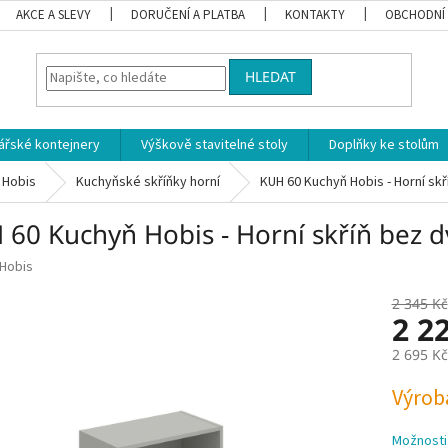
AKCE A SLEVY
DORUČENÍ A PLATBA
KONTAKTY
OBCHODNÍ
HLEDAT
ářské kontejnery
Výškově stavitelné stoly
Doplňky ke stolům
 Hobis
Kuchyňské skříňky horní
KUH 60 Kuchyň Hobis - Horní skř
 60 Kuchyň Hobis - Horní skříň bez d
Hobis
2 345 Kč
2 2
2 695 K
Měrná
Výrob
cena:
Možnosti