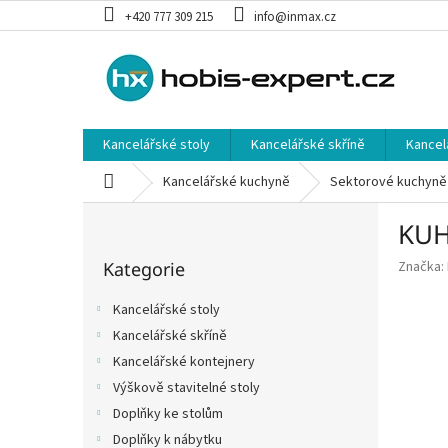
Přejít
+420 777 309 215
info@inmax.cz
na
obsah
Kancelářské stoly
Kancelářské skříně
Kancel
Domů
Kancelářské kuchyně
Sektorové kuchyně
P
KUH
o
Přeskočit
s
Kategorie
Značka:
kategorie
t
r
Kancelářské stoly
a
Kancelářské skříně
n
Kancelářské kontejnery
n
í
Výškově stavitelné stoly
p
Doplňky ke stolům
a
Doplňky k nábytku