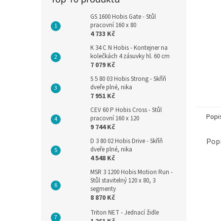
GS 1600 Hobis Gate - Stůl
pracovní 160 x 80
4 733 Kč
K 34 C N Hobis - Kontejner na
kolečkách 4 zásuvky hl. 60 cm
7 079 Kč
S 5 80 03 Hobis Strong - Skříň
dveře plné, nika
7 951 Kč
CEV 60 P Hobis Cross - Stůl
Popi
pracovní 160 x 120
9 744 Kč
Popi
D 3 80 02 Hobis Drive - Skříň
dveře plné, nika
4 548 Kč
MSR 3 1200 Hobis Motion Run -
Stůl stavitelný 120 x 80, 3
segmenty
8 870 Kč
Triton NET - Jednací židle