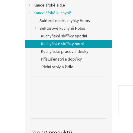
n
Kancelářské židle
e
Kancelářské kuchyně
l
Soliterní minikuchyňky Hobis
Sektorové kuchyně Hobis
Kuchyňské skříňky spodní
Kuchyňské skříňky horní
Kuchyňské pracovní desky
Příslušenství a doplňky
Jídelní stoly a židle
Top 10 produktů