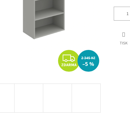
TISK
Z
2 345 Kč
–5 %
ZDARMA
D
A
R
M
A