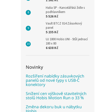
1 261 Kč
Halia SP - Kancelářská židle s
podhlavníkem
5 526 Kč
Vault BTCZ 014 Zásuvkový
panel
5 235 Kč
UJ 1800 Hobis UNI - Stůl jednací
180 x 80
6 638 Kč
Novinky
Rozšíření nabídky zásuvkových
panelů od nové typy s USB-C
konektory
Snížení cen výškově stavitelných
stolů Hobis Motion Run o 33 %
Změna dekoru buk u nábytku
Hobis