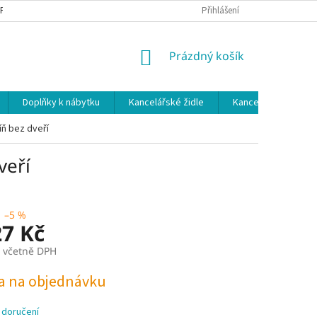
 PODMÍNKY
OCHRANA OSOBNÍCH ÚDAJŮ
Přihlášení
NÁKUPNÍ
Prázdný košík
KOŠÍK
Doplňky k nábytku
Kancelářské židle
Kancelářské kuchy
íň bez dveří
veří
–5 %
27 Kč
č včetně DPH
a na objednávku
 doručení