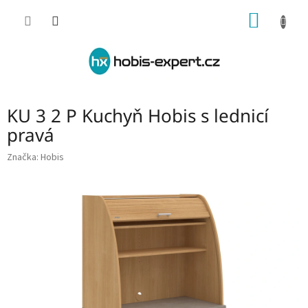
Přejít
NÁKUP
na
obsah
KOŠÍK
KU 3 2 P Kuchyň Hobis s lednicí
pravá
Značka:
Hobis