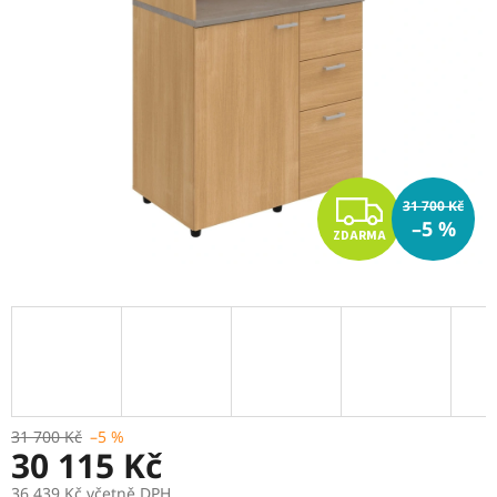
Z
31 700 Kč
–5 %
ZDARMA
D
A
R
M
A
31 700 Kč
–5 %
30 115 Kč
36 439 Kč včetně DPH