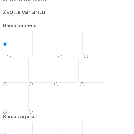
Měrná
Zvolte variantu
cena:
Barva pohledu
Barva korpusu