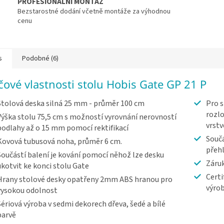
PROFESIONÁLNÍ MONTÁŽ
Bezstarostné dodání včetně montáže za výhodnou
cenu
s
Podobné (6)
íčové vlastnosti stolu Hobis Gate GP 21 P
Stolová deska silná 25 mm - průměr 100 cm
Pro s
rozlo
Výška stolu 75,5 cm s možností vyrovnání nerovností
vrst
podlahy až o 15 mm pomocí rektifikací
Součá
Kovová tubusová noha, průměr 6 cm.
přeh
Součástí balení je kování pomocí něhož lze desku
Záruk
ukotvit ke konci stolu Gate
Certi
Hrany stolové desky opatřeny 2mm ABS hranou pro
výrob
vysokou odolnost
Sériová výroba v sedmi dekorech dřeva, šedé a bílé
barvě