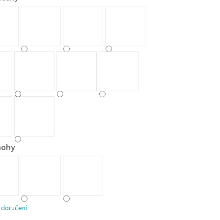
nohy
 doručení