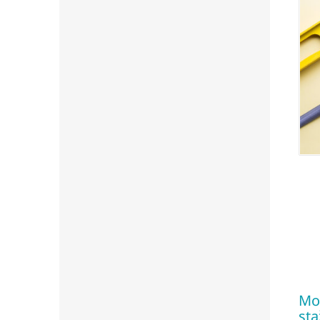
Mon
sta