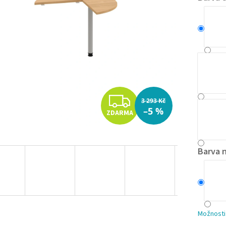
Z
3 293 Kč
–5 %
ZDARMA
D
A
Barva 
R
M
A
Možnosti