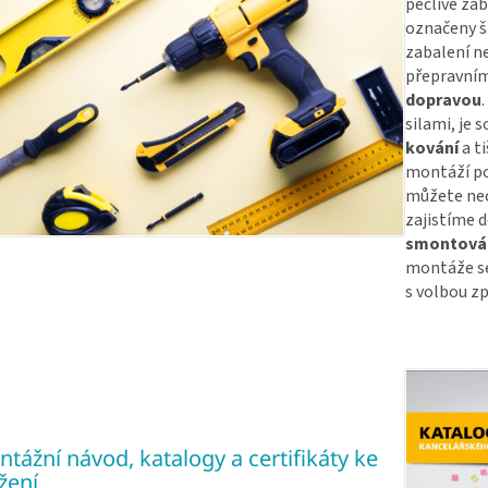
pečlivě za
označeny št
zabalení n
přepravním
dopravou
silami, je 
kování
a t
montáží po
můžete nec
zajistíme d
smontován
montáže se
s volbou zp
tážní návod, katalogy a certifikáty ke
žení