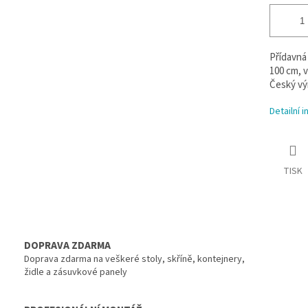
Přídavná
100 cm, v
Český výr
Detailní 
TISK
DOPRAVA ZDARMA
Doprava zdarma na veškeré stoly, skříně, kontejnery,
židle a zásuvkové panely