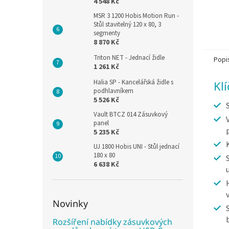
4 548 Kč
MSR 3 1200 Hobis Motion Run -
Stůl stavitelný 120 x 80, 3
segmenty
8 870 Kč
Triton NET - Jednací židle
Popi
1 261 Kč
Halia SP - Kancelářská židle s
Kl
podhlavníkem
5 526 Kč
Vault BTCZ 014 Zásuvkový
panel
5 235 Kč
UJ 1800 Hobis UNI - Stůl jednací
180 x 80
6 638 Kč
Novinky
Rozšíření nabídky zásuvkových