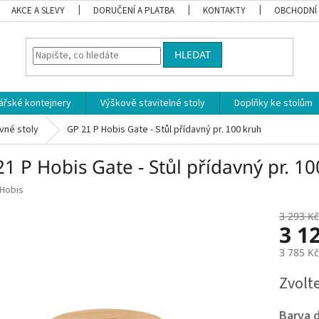
AKCE A SLEVY
DORUČENÍ A PLATBA
KONTAKTY
OBCHODNÍ
HLEDAT
ářské kontejnery
Výškově stavitelné stoly
Doplňky ke stolům
vné stoly
GP 21 P Hobis Gate - Stůl přídavný pr. 100 kruh
1 P Hobis Gate - Stůl přídavný pr. 1
Hobis
3 293 Kč
3 1
3 785 K
Měrná
Zvolt
cena:
Barva 