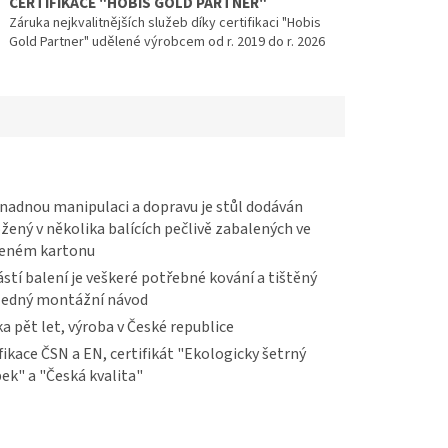
CERTIFIKACE "HOBIS GOLD PARTNER"
Záruka nejkvalitnějších služeb díky certifikaci "Hobis
Gold Partner" udělené výrobcem od r. 2019 do r. 2026
nadnou manipulaci a dopravu je stůl dodáván
žený v několika balících pečlivě zabalených ve
veném kartonu
stí balení je veškeré potřebné kování a tištěný
ledný montážní návod
a pět let, výroba v České republice
fikace ČSN a EN, certifikát "Ekologicky šetrný
ek" a "Česká kvalita"