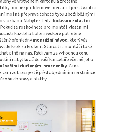
baleny ve vrstveném kartónu a zřetelně
ítky pro bezproblémové předání. I přes kvalitní
ení možná přeprava tohoto typu zboží běžnými
i službami. Nábytek tedy
dodáváme vlastní
. Pokud se rozhodnete pro montáž vlastními
součástí každého balení veškeré potřebné
ištěný přehledný
montážní návod
, který vás
vede krok za krokem. Starosti s montáží také
hat plně na nás. Rádi vám za výhodnou cenu
odání nábytku až do vaší kanceláře včetně jeho
í našimi zkušenými pracovníky
. Cena
 vám zobrazí ještě před objednáním na stránce
ůsobu dopravy a platby.