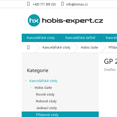
Přejít
+420 777 309 215
info@inmax.cz
na
obsah
Kancelářské stoly
Kancelářské skříně
Kancel
Domů
Kancelářské stoly
Hobis Gate
Přída
P
GP 2
o
Přeskočit
s
Kategorie
Značka:
kategorie
t
r
Kancelářské stoly
a
Hobis Gate
n
Rovné stoly
n
í
Rohové stoly
p
Jednací stoly
a
Přídavné stoly