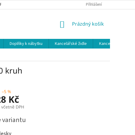
 PODMÍNKY
OCHRANA OSOBNÍCH ÚDAJŮ
Přihlášení
NÁKUPNÍ
Prázdný košík
KOŠÍK
Doplňky k nábytku
Kancelářské židle
Kancelářské kuchy
00 kruh
–5 %
28 Kč
č včetně DPH
e variantu
desky