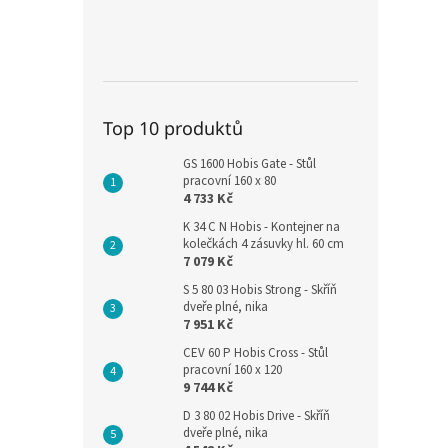
Top 10 produktů
GS 1600 Hobis Gate - Stůl
pracovní 160 x 80
4 733 Kč
K 34 C N Hobis - Kontejner na
kolečkách 4 zásuvky hl. 60 cm
7 079 Kč
S 5 80 03 Hobis Strong - Skříň
dveře plné, nika
7 951 Kč
CEV 60 P Hobis Cross - Stůl
pracovní 160 x 120
9 744 Kč
D 3 80 02 Hobis Drive - Skříň
dveře plné, nika