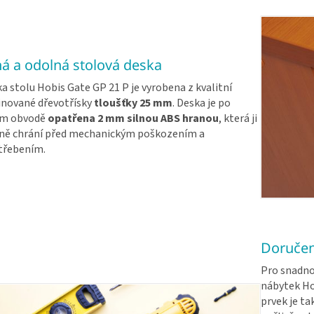
ná a odolná stolová deska
a stolu Hobis Gate GP 21 P je vyrobena z kvalitní
nované dřevotřísky
tloušťky 25 mm
. Deska je po
ém obvodě
opatřena 2 mm silnou ABS hranou
, která ji
ně chrání před mechanickým poškozením a
třebením.
Doručen
Pro snadno
nábytek Ho
prvek je ta