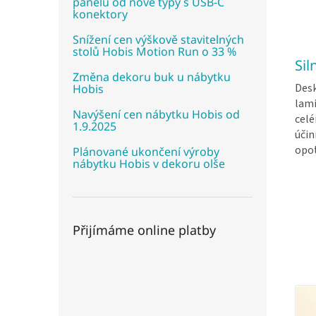
panelů od nové typy s USB-C
konektory
Snížení cen výškově stavitelných
stolů Hobis Motion Run o 33 %
Sil
Změna dekoru buk u nábytku
Desk
Hobis
lami
Navýšení cen nábytku Hobis od
cel
1.9.2025
účin
opo
Plánované ukončení výroby
nábytku Hobis v dekoru olše
Přijímáme online platby