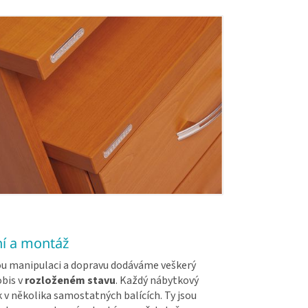
í a montáž
u manipulaci a dopravu dodáváme veškerý
bis v
rozloženém stavu
. Každý nábytkový
k v několika samostatných balících. Ty jsou