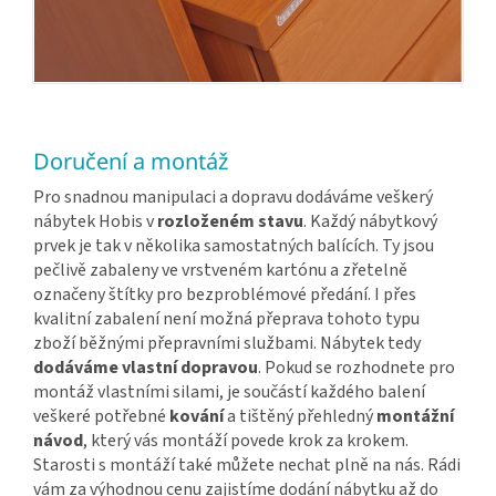
Doručení a montáž
Pro snadnou manipulaci a dopravu dodáváme veškerý
nábytek Hobis v
rozloženém stavu
. Každý nábytkový
prvek je tak v několika samostatných balících. Ty jsou
pečlivě zabaleny ve vrstveném kartónu a zřetelně
označeny štítky pro bezproblémové předání. I přes
kvalitní zabalení není možná přeprava tohoto typu
zboží běžnými přepravními službami. Nábytek tedy
dodáváme vlastní dopravou
. Pokud se rozhodnete pro
montáž vlastními silami, je součástí každého balení
veškeré potřebné
kování
a tištěný přehledný
montážní
návod
, který vás montáží povede krok za krokem.
Starosti s montáží také můžete nechat plně na nás. Rádi
vám za výhodnou cenu zajistíme dodání nábytku až do