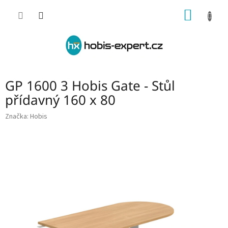
Přejít
NÁKUP
na
obsah
KOŠÍK
GP 1600 3 Hobis Gate - Stůl
přídavný 160 x 80
Značka:
Hobis