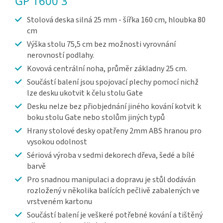
GP 1600 3
Stolová deska silná 25 mm - šířka 160 cm, hloubka 80
cm
Výška stolu 75,5 cm bez možnosti vyrovnání
nerovností podlahy.
Kovová centrální noha, průměr základny 25 cm.
Součástí balení jsou spojovací plechy pomocí nichž
lze desku ukotvit k čelu stolu Gate
Desku nelze bez přiobjednání jiného kování kotvit k
boku stolu Gate nebo stolům jiných typů
Hrany stolové desky opatřeny 2mm ABS hranou pro
vysokou odolnost
Sériová výroba v sedmi dekorech dřeva, šedé a bílé
barvě
Pro snadnou manipulaci a dopravu je stůl dodáván
rozložený v několika balících pečlivě zabalených ve
vrstveném kartonu
Součástí balení je veškeré potřebné kování a tištěný