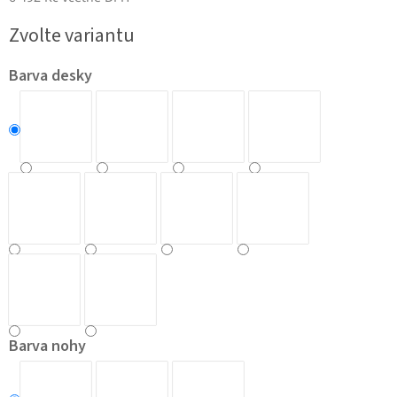
Měrná
Zvolte variantu
cena:
Barva desky
Barva nohy