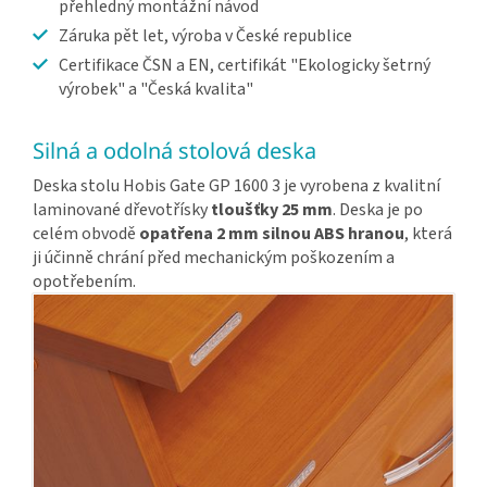
přehledný montážní návod
Záruka pět let, výroba v České republice
Certifikace ČSN a EN, certifikát "Ekologicky šetrný
výrobek" a "Česká kvalita"
Silná a odolná stolová deska
Deska stolu Hobis Gate GP 1600 3 je vyrobena z kvalitní
laminované dřevotřísky
tloušťky 25 mm
. Deska je po
celém obvodě
opatřena 2 mm silnou ABS hranou
, která
ji účinně chrání před mechanickým poškozením a
opotřebením.