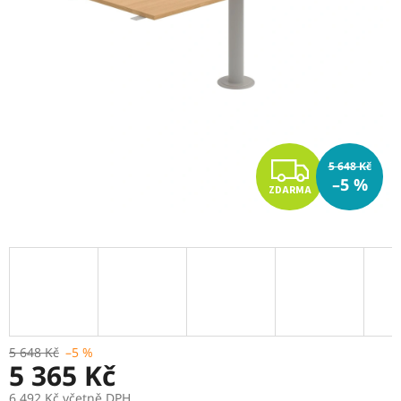
Z
5 648 Kč
–5 %
ZDARMA
D
A
R
M
A
5 648 Kč
–5 %
5 365 Kč
6 492 Kč včetně DPH