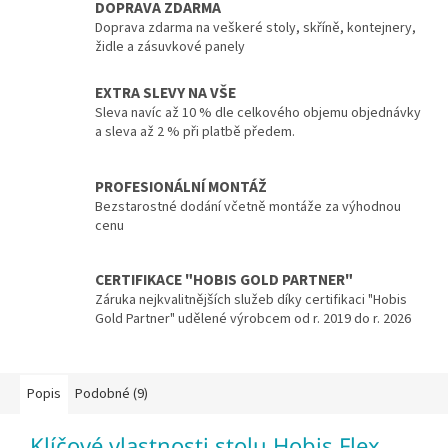
DOPRAVA ZDARMA
Doprava zdarma na veškeré stoly, skříně, kontejnery,
židle a zásuvkové panely
EXTRA SLEVY NA VŠE
Sleva navíc až 10 % dle celkového objemu objednávky
a sleva až 2 % při platbě předem.
PROFESIONÁLNÍ MONTÁŽ
Bezstarostné dodání včetně montáže za výhodnou
cenu
CERTIFIKACE "HOBIS GOLD PARTNER"
Záruka nejkvalitnějších služeb díky certifikaci "Hobis
Gold Partner" udělené výrobcem od r. 2019 do r. 2026
Popis
Podobné (9)
Klíčové vlastnosti stolu Hobis Flex