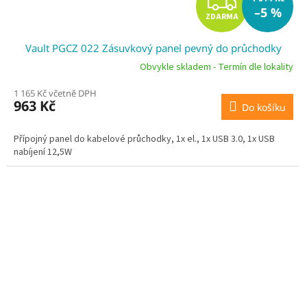
Z
–5 %
ZDARMA
D
Vault PGCZ 022 Zásuvkový panel pevný do průchodky
A
Obvykle skladem - Termín dle lokality
R
1 165 Kč včetně DPH
963 Kč
Do košíku
M
A
Přípojný panel do kabelové průchodky, 1x el., 1x USB 3.0, 1x USB
nabíjení 12,5W