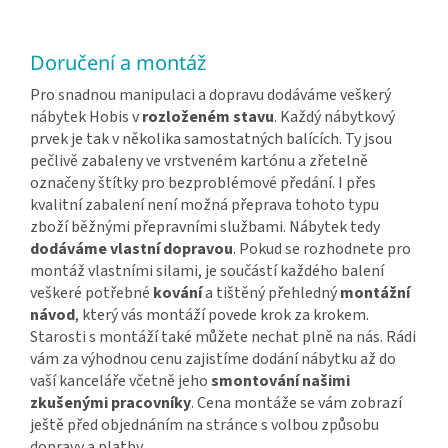
Doručení a montáž
Pro snadnou manipulaci a dopravu dodáváme veškerý
nábytek Hobis v
rozloženém stavu
. Každý nábytkový
prvek je tak v několika samostatných balících. Ty jsou
pečlivě zabaleny ve vrstveném kartónu a zřetelně
označeny štítky pro bezproblémové předání. I přes
kvalitní zabalení není možná přeprava tohoto typu
zboží běžnými přepravními službami. Nábytek tedy
dodáváme vlastní dopravou
. Pokud se rozhodnete pro
montáž vlastními silami, je součástí každého balení
veškeré potřebné
kování
a tištěný přehledný
montážní
návod
, který vás montáží povede krok za krokem.
Starosti s montáží také můžete nechat plně na nás. Rádi
vám za výhodnou cenu zajistíme dodání nábytku až do
vaší kanceláře včetně jeho
smontování našimi
zkušenými pracovníky
. Cena montáže se vám zobrazí
ještě před objednáním na stránce s volbou způsobu
dopravy a platby.