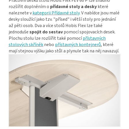
Pracovní desku stolu Hobis Flex FEV 60 P lze snadno
rozšířit doplněním o
přídavné stoly a desky
které
naleznete v
kategorii Přídavné stoly
. V nabídce jsou malé
desky sloužící jako tzv. "přísed" i větší stoly pro jednání
až pěti osob. Dva a více stolů Hobis Flex lze také
jednoduše
spojit do sestav
pomocí spojovacích desek.
Plochu stolu lze rozšířit také pomocí
přístavných
stolových skříněk
nebo
přístavných kontejnerů
, které
mají stejnou výšku jako stůl a plynule tak na něj navazují.