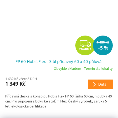
Z
1 420 Kč
–5 %
ZDARMA
D
FP 60 Hobis Flex - Stůl přídavný 60 x 40 půlovál
A
Obvykle skladem - Termín dle lokality
R
1 632 Kč včetně DPH
1 349 Kč
Detail
M
A
Přídavná deska s konzolou Hobis Flex FP 60, šířka 60 cm, hloubka 40
cm. Pro připojení z boku ke stolům Flex. Český výrobek, záruka 5
let, ekologická certifikace.