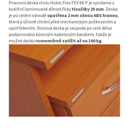
Pracovní deska stolu Hobis Flex FEV 60 P je vyrobena z
kvalitní laminované dřevotřísky
tloušťky 25 mm
. Deska
je po celém obvodě
opatřena 2 mm silnou ABS hranou
,
která ji účinně chrání před mechanickým poškozením a
opotřebením. Stolová deska je zespoda po celé délce
podporována kovovým kabelovým kanálem, takže je
možné desku
rovnoměrně zatížit až na 100 kg.