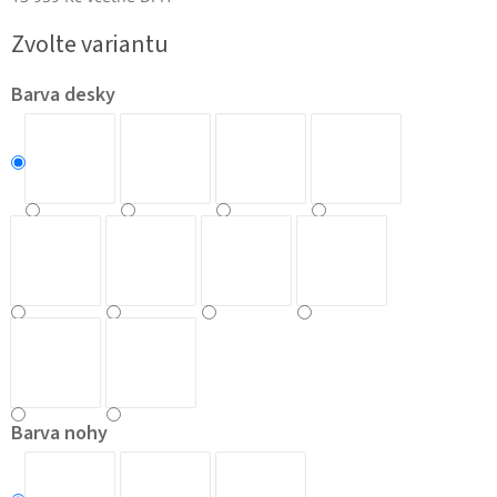
Měrná
Zvolte variantu
cena:
Barva desky
Barva nohy