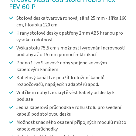
FEV 60 P
Stolová deska tvarová rohová, silná 25 mm - šířka 160
cm, hloubka 120 cm
Hrany stolové desky opatřeny 2mm ABS hranou pro
vysokou odolnost
Výška stolu 75,5 cm s možností vyrovnání nerovností
podlahy až o 15 mm pomocí rektifikací
Podnož tvoří kovové nohy spojené kovovým
kabelovým kanálem
Kabelový kanál lze použít k uložení kabelů,
rozbočovačů, napájecích adaptérů apod.
Vnitřkem nohy lze skrytě vést kabely od desky k
podlaze
Jedna kabelová průchodka v rohu stolu pro svedení
kabelů pod stolovou desku
Možnost snadného osazení přípojných modulů místo
kabelové průchodky