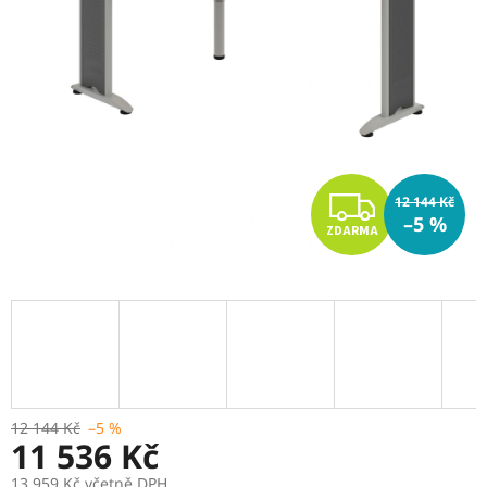
Z
12 144 Kč
–5 %
ZDARMA
D
A
R
M
A
12 144 Kč
–5 %
11 536 Kč
13 959 Kč včetně DPH