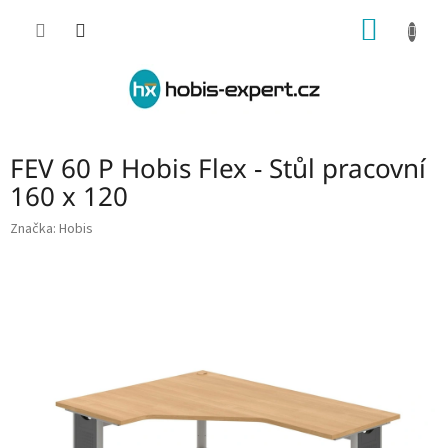
Přejít
NÁKUP
na
obsah
KOŠÍK
FEV 60 P Hobis Flex - Stůl pracovní
160 x 120
Značka:
Hobis