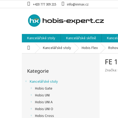
Přejít
+420 777 309 215
info@inmax.cz
na
obsah
Kancelářské stoly
Kancelářské skříně
Kancel
Domů
Kancelářské stoly
Hobis Flex
Rohov
P
FE 1
o
Přeskočit
s
Kategorie
Značka:
kategorie
t
r
Kancelářské stoly
a
Hobis Gate
n
Hobis UNI
n
í
Hobis UNI A
p
Hobis UNI O
a
Hobis Cross