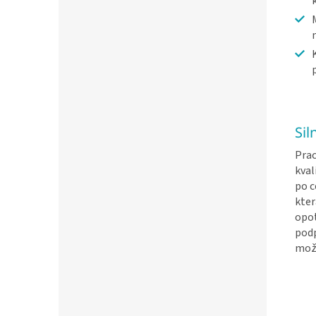
Sil
Prac
kval
po 
kter
opot
pod
mož