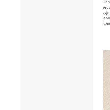
Hobi
prů
vyjm
je v
kon