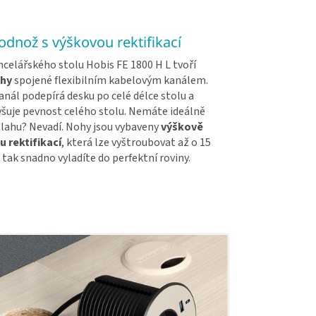
dnož s výškovou rektifikací
celářského stolu Hobis FE 1800 H L tvoří
hy
spojené flexibilním kabelovým kanálem.
nál podepírá desku po celé délce stolu a
yšuje pevnost celého stolu. Nemáte ideálně
lahu? Nevadí. Nohy jsou vybaveny
výškově
u rektifikací
, která lze vyštroubovat až o 15
 tak snadno vyladíte do perfektní roviny.