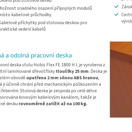
kabelů pod stolovou desku
Záruk
Možnost snadného osazení přípojných modulů
místo kabelové průchodky
Certi
výrob
Kabelové příchytky pod stolovou deskou pro
praktické vedení kabelů
ná a odolná pracovní deska
ovní deska stolu Hobis Flex FE 1800 H L je vyrobena z
itní laminované dřevotřísky
tloušťky 25 mm
. Deska je
celém obvodě
opatřena 2 mm silnou ABS hranou
,
á ji účinně chrání před mechanickým poškozením a
řebením. Stolová deska je zespoda po celé délce
porována kovovým kabelovým kanálem, takže je
né desku
rovnoměrně zatížit až na 100 kg.