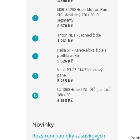
4 548 Kč
MSR 3 1200 Hobis Motion Run -
Stůl stavitelný 120 x 80, 3
segmenty
8 870 Kč
Triton NET - Jednací židle
1 261 Kč
Halia SP - Kancelářská židle s
podhlavníkem
5 526 Kč
Vault BTCZ 014 Zásuvkový
panel
5 235 Kč
UJ 1800 Hobis UNI - Stůl jednací
180 x 80
6 638 Kč
Novinky
Rozšíření nabídky zásuvkových
Popi