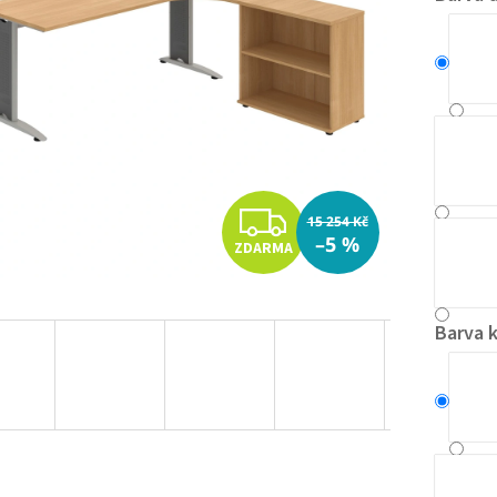
Z
15 254 Kč
–5 %
ZDARMA
D
A
Barva 
R
M
A