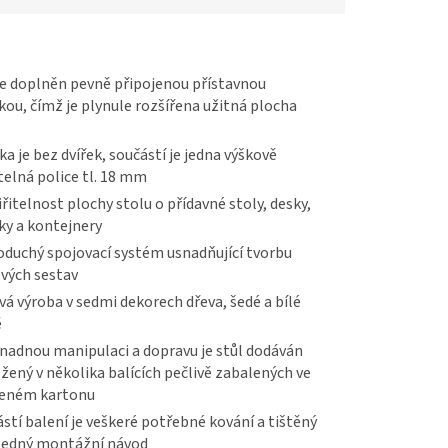
je doplněn pevně připojenou přístavnou
ou, čímž je plynule rozšířena užitná plocha
ka je bez dvířek, součástí je jedna výškově
telná police tl. 18 mm
řitelnost plochy stolu o přídavné stoly, desky,
ky a kontejnery
duchý spojovací systém usnadňující tvorbu
vých sestav
vá výroba v sedmi dekorech dřeva, šedé a bílé
ě
nadnou manipulaci a dopravu je stůl dodáván
žený v několika balících pečlivě zabalených ve
veném kartonu
stí balení je veškeré potřebné kování a tištěný
ledný montážní návod