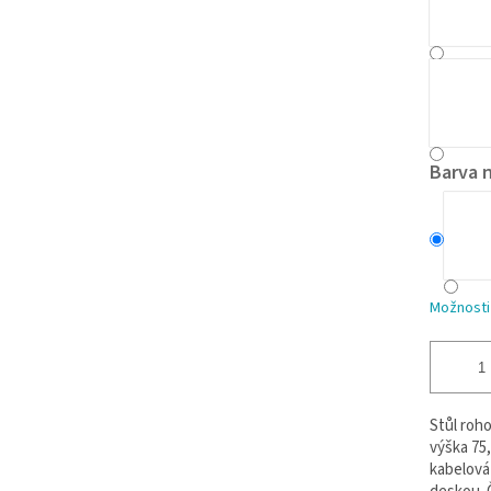
Barva 
Možnosti
Stůl roho
výška 75,
kabelová