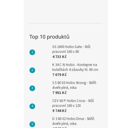
Top 10 produktů
GS 1600 Hobis Gate - Stůl
pracovní 160 x 80
4 733 Kč
K 34 C N Hobis - Kontejner na
kolečkách 4 zásuvky hl. 60 cm
7 079 Kč
S 5 80 03 Hobis Strong - Skříň
dveře plné, nika
7 951 Kč
CEV 60 P Hobis Cross - Stůl
pracovní 160 x 120
9 744 Kč
D 3 80 02 Hobis Drive - Skříň
dveře plné, nika