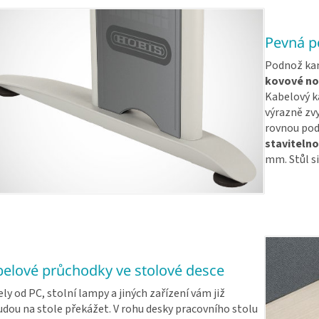
Pevná po
Podnož kan
kovové no
Kabelový ka
výrazně zv
rovnou pod
stavitelno
mm. Stůl si
elové průchodky ve stolové desce
ly od PC, stolní lampy a jiných zařízení vám již
dou na stole překážet. V rohu desky pracovního stolu