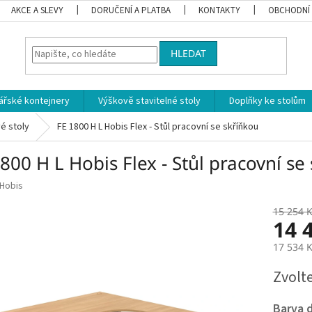
AKCE A SLEVY
DORUČENÍ A PLATBA
KONTAKTY
OBCHODNÍ
HLEDAT
ářské kontejnery
Výškově stavitelné stoly
Doplňky ke stolům
é stoly
FE 1800 H L Hobis Flex - Stůl pracovní se skříňkou
800 H L Hobis Flex - Stůl pracovní se
Hobis
15 254 
14 
17 534 
Měrná
Zvolt
cena:
Barva 