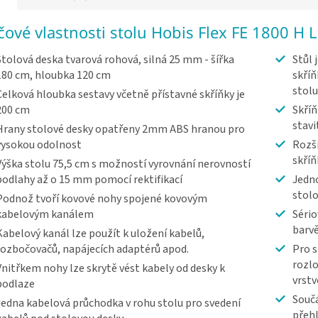
íčové vlastnosti stolu Hobis Flex FE 1800 H L
Stolová deska tvarová rohová, silná 25 mm - šířka
Stůl 
180 cm, hloubka 120 cm
skříňk
stolu
Celková hloubka sestavy včetně přístavné skříňky je
200 cm
Skříň
stavi
Hrany stolové desky opatřeny 2mm ABS hranou pro
vysokou odolnost
Rozši
skříň
Výška stolu 75,5 cm s možností vyrovnání nerovností
podlahy až o 15 mm pomocí rektifikací
Jedno
stolo
Podnož tvoří kovové nohy spojené kovovým
kabelovým kanálem
Sério
barv
Kabelový kanál lze použít k uložení kabelů,
rozbočovačů, napájecích adaptérů apod.
Pro s
rozlo
Vnitřkem nohy lze skrytě vést kabely od desky k
vrst
podlaze
Součá
Jedna kabelová průchodka v rohu stolu pro svedení
přeh