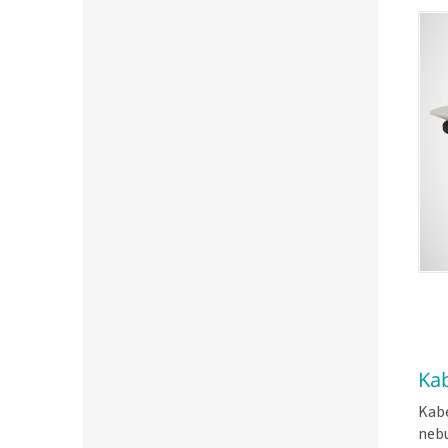
Kab
Kabe
nebu