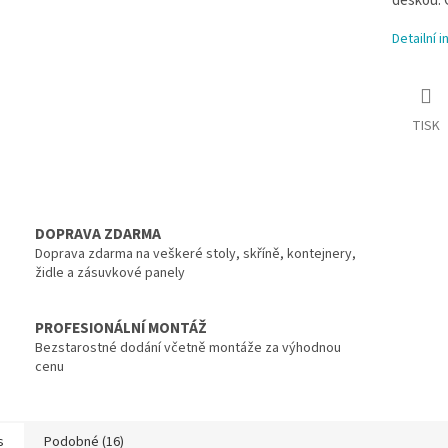
deskou. Č
Detailní 
TISK
DOPRAVA ZDARMA
Doprava zdarma na veškeré stoly, skříně, kontejnery,
židle a zásuvkové panely
PROFESIONÁLNÍ MONTÁŽ
Bezstarostné dodání včetně montáže za výhodnou
cenu
s
Podobné (16)