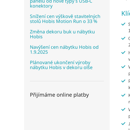
panelů od nové typy s USB-C
konektory
Kl
Snížení cen výškově stavitelných
stolů Hobis Motion Run o 33 %
Změna dekoru buk u nábytku
Hobis
Navýšení cen nábytku Hobis od
1.9.2025
Plánované ukončení výroby
nábytku Hobis v dekoru olše
Přijímáme online platby