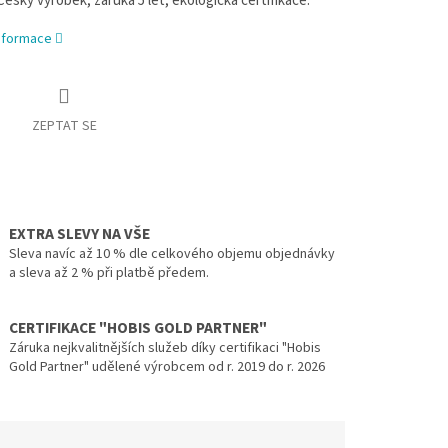
eský výrobek, záruka 5 let, ekologická certifikace.
informace
ZEPTAT SE
EXTRA SLEVY NA VŠE
Sleva navíc až 10 % dle celkového objemu objednávky
a sleva až 2 % při platbě předem.
CERTIFIKACE "HOBIS GOLD PARTNER"
Záruka nejkvalitnějších služeb díky certifikaci "Hobis
Gold Partner" udělené výrobcem od r. 2019 do r. 2026