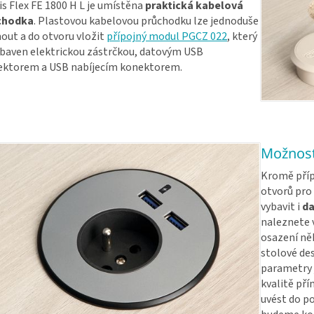
s Flex FE 1800 H L je umístěna
praktická kabelová
chodka
. Plastovou kabelovou průchodku lze jednoduše
out a do otvoru vložit
přípojný modul PGCZ 022
, který
ybaven elektrickou zástrčkou, datovým USB
ektorem a USB nabíjecím konektorem.
Možnost
Kromě příp
otvorů pro 
vybavit i
da
naleznete 
osazení ně
stolové des
parametry 
kvalitě př
uvést do po