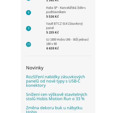
1 261 Kč
Halia SP - Kancelářská židle s
podhlavníkem
5 526 Kč
Vault BTCZ 014 Zásuvkový
panel
5 235 Kč
UJ 1800 Hobis UNI - Stůl jednací
180 x 80
6 638 Kč
Novinky
Rozšíření nabídky zásuvkových
panelů od nové typy s USB-C
konektory
Snížení cen výškově stavitelných
stolů Hobis Motion Run o 33 %
Změna dekoru buk u nábytku
Hobis