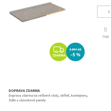
TISK
Z
2 091 Kč
–5 %
ZDARMA
D
A
R
M
DOPRAVA ZDARMA
Doprava zdarma na veškeré stoly, skříně, kontejnery,
A
židle a zásuvkové panely