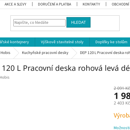
AKCE A SLEVY
DORUČENÍ A PLATBA
KONTAKTY
OBCHODNÍ
HLEDAT
ářské kontejnery
Výškově stavitelné stoly
Doplňky ke stolům
 Hobis
Kuchyňské pracovní desky
DEP 120 L Pracovní deska ro
 120 L Pracovní deska rohová levá dé
Hobis
2 091 Kč
1 9
2 403 K
Měrná
Výrob
cena:
Možnosti