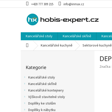
Přejít
+420 777 309 215
info@inmax.cz
na
obsah
Kancelářské stoly
Kancelářské skříně
Kancel
Domů
Kancelářské kuchyně
Sektorové kuchyně
P
DEP
o
Přeskočit
s
Kategorie
Značka:
kategorie
t
r
Kancelářské stoly
a
Kancelářské skříně
n
Kancelářské kontejnery
n
í
Výškově stavitelné stoly
p
Doplňky ke stolům
a
Doplňky k nábytku