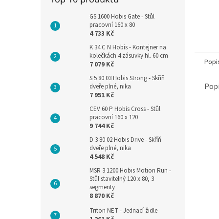
GS 1600 Hobis Gate - Stůl
pracovní 160 x 80
4 733 Kč
K 34 C N Hobis - Kontejner na
kolečkách 4 zásuvky hl. 60 cm
Popi
7 079 Kč
S 5 80 03 Hobis Strong - Skříň
Popi
dveře plné, nika
7 951 Kč
CEV 60 P Hobis Cross - Stůl
pracovní 160 x 120
9 744 Kč
D 3 80 02 Hobis Drive - Skříň
dveře plné, nika
4 548 Kč
MSR 3 1200 Hobis Motion Run -
Stůl stavitelný 120 x 80, 3
segmenty
8 870 Kč
Triton NET - Jednací židle