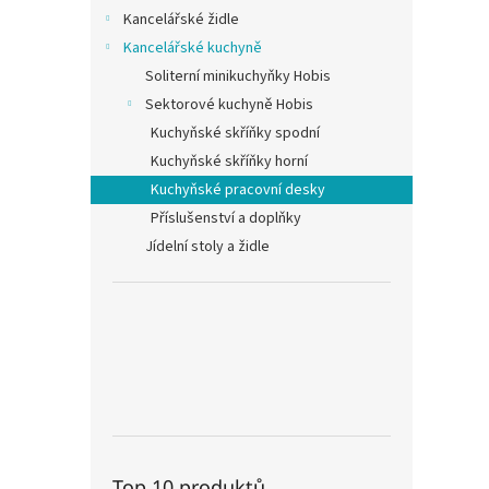
n
Kancelářské židle
e
Kancelářské kuchyně
l
Soliterní minikuchyňky Hobis
Sektorové kuchyně Hobis
Kuchyňské skříňky spodní
Kuchyňské skříňky horní
Kuchyňské pracovní desky
Příslušenství a doplňky
Jídelní stoly a židle
Top 10 produktů