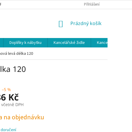
 PODMÍNKY
OCHRANA OSOBNÍCH ÚDAJŮ
Přihlášení
NÁKUPNÍ
Prázdný košík
KOŠÍK
Doplňky k nábytku
Kancelářské židle
Kancelářské kuchy
hová levá délka 120
lka 120
–5 %
86 Kč
č včetně DPH
a na objednávku
 doručení