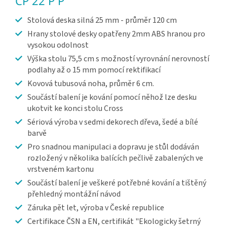
CP 22 P P
Stolová deska silná 25 mm - průměr 120 cm
Hrany stolové desky opatřeny 2mm ABS hranou pro
vysokou odolnost
Výška stolu 75,5 cm s možností vyrovnání nerovností
podlahy až o 15 mm pomocí rektifikací
Kovová tubusová noha, průměr 6 cm.
Součástí balení je kování pomocí něhož lze desku
ukotvit ke konci stolu Cross
Sériová výroba v sedmi dekorech dřeva, šedé a bílé
barvě
Pro snadnou manipulaci a dopravu je stůl dodáván
rozložený v několika balících pečlivě zabalených ve
vrstveném kartonu
Součástí balení je veškeré potřebné kování a tištěný
přehledný montážní návod
Záruka pět let, výroba v České republice
Certifikace ČSN a EN, certifikát "Ekologicky šetrný