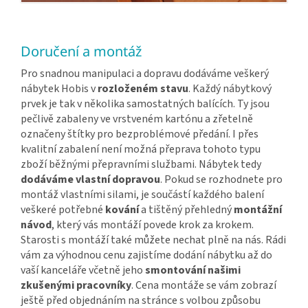
Doručení a montáž
Pro snadnou manipulaci a dopravu dodáváme veškerý
nábytek Hobis v
rozloženém stavu
. Každý nábytkový
prvek je tak v několika samostatných balících. Ty jsou
pečlivě zabaleny ve vrstveném kartónu a zřetelně
označeny štítky pro bezproblémové předání. I přes
kvalitní zabalení není možná přeprava tohoto typu
zboží běžnými přepravními službami. Nábytek tedy
dodáváme vlastní dopravou
. Pokud se rozhodnete pro
montáž vlastními silami, je součástí každého balení
veškeré potřebné
kování
a tištěný přehledný
montážní
návod
, který vás montáží povede krok za krokem.
Starosti s montáží také můžete nechat plně na nás. Rádi
vám za výhodnou cenu zajistíme dodání nábytku až do
vaší kanceláře včetně jeho
smontování našimi
zkušenými pracovníky
. Cena montáže se vám zobrazí
ještě před objednáním na stránce s volbou způsobu