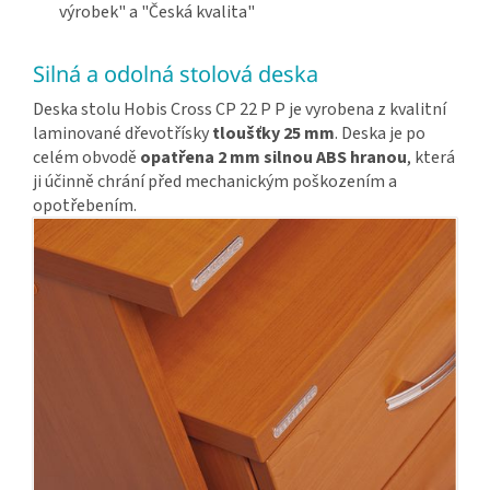
výrobek" a "Česká kvalita"
Silná a odolná stolová deska
Deska stolu Hobis Cross CP 22 P P je vyrobena z kvalitní
laminované dřevotřísky
tloušťky 25 mm
. Deska je po
celém obvodě
opatřena 2 mm silnou ABS hranou
, která
ji účinně chrání před mechanickým poškozením a
opotřebením.