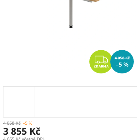
Z
4 058 Kč
–5 %
ZDARMA
D
A
R
M
A
4 058 Kč
–5 %
3 855 Kč
4 665 Kč včetně DPH