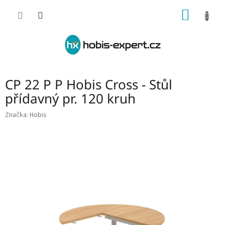
Přejít
NÁKUP
na
obsah
KOŠÍK
CP 22 P P Hobis Cross - Stůl
přídavný pr. 120 kruh
Značka:
Hobis