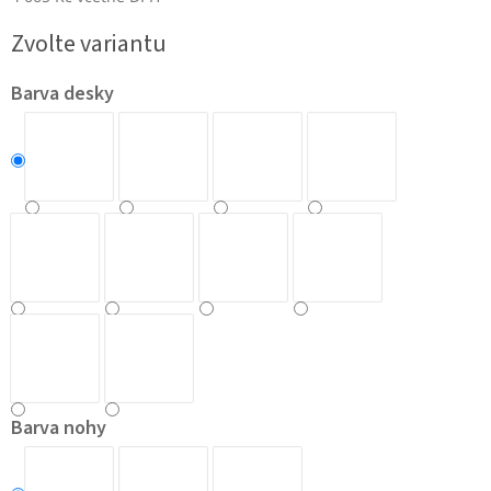
Měrná
Zvolte variantu
cena:
Barva desky
Barva nohy