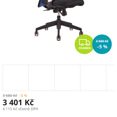
Z
3 580 Kč
–5 %
ZDARMA
D
A
R
M
A
3 580 Kč
–5 %
3 401 Kč
4 115 Kč včetně DPH
Měrná