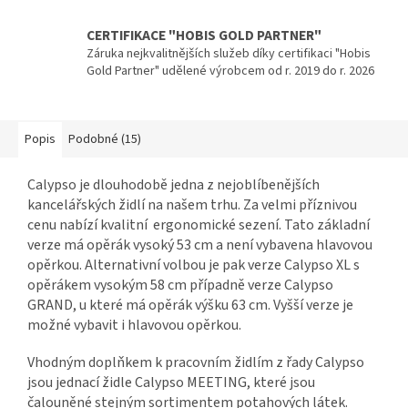
CERTIFIKACE "HOBIS GOLD PARTNER"
Záruka nejkvalitnějších služeb díky certifikaci "Hobis
Gold Partner" udělené výrobcem od r. 2019 do r. 2026
Popis
Podobné (15)
Calypso je dlouhodobě jedna z nejoblíbenějších
kancelářských židlí na našem trhu. Za velmi příznivou
cenu nabízí kvalitní ergonomické sezení. Tato základní
verze má opěrák vysoký 53 cm a není vybavena hlavovou
opěrkou. Alternativní volbou je pak verze Calypso XL s
opěrákem vysokým 58 cm případně verze Calypso
GRAND, u které má opěrák výšku 63 cm. Vyšší verze je
možné vybavit i hlavovou opěrkou.
Vhodným doplňkem k pracovním židlím z řady Calypso
jsou jednací židle Calypso MEETING, které jsou
čalouněné stejným sortimentem potahových látek.