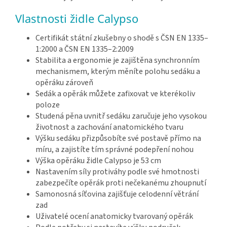
Vlastnosti židle Calypso
Certifikát státní zkušebny o shodě s ČSN EN 1335–
1:2000 a ČSN EN 1335–2:2009
Stabilita a ergonomie je zajištěna synchronním
mechanismem, kterým měníte polohu sedáku a
opěráku zároveň
Sedák a opěrák můžete zafixovat ve kterékoliv
poloze
Studená pěna uvnitř sedáku zaručuje jeho vysokou
životnost a zachování anatomického tvaru
Výšku sedáku přizpůsobíte své postavě přímo na
míru, a zajistíte tím správné podepření nohou
Výška opěráku židle Calypso je 53 cm
Nastavením síly protiváhy podle své hmotnosti
zabezpečíte opěrák proti nečekanému zhoupnutí
Samonosná síťovina zajišťuje celodenní větrání
zad
Uživatelé ocení anatomicky tvarovaný opěrák