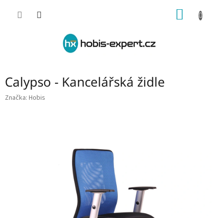
Přejít
NÁKUP
na
obsah
KOŠÍK
Calypso - Kancelářská židle
Značka:
Hobis