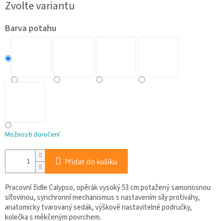
Zvolte variantu
cena:
Barva potahu
Možnosti doručení
Přidat do košíku
Pracovní židle Calypso, opěrák vysoký 53 cm potažený samonosnou
síťovinou, synchronní mechanismus s nastavením síly protiváhy,
anatomicky tvarovaný sedák, výškově nastavitelné područky,
kolečka s měkčeným povrchem.